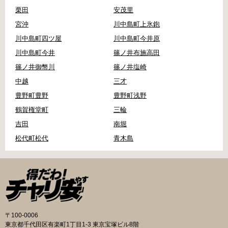
栗田
安茂里
宮沖
川中島町上氷鉋
川中島町四ツ屋
川中島町今井原
川中島町今井
篠ノ井布施高田
篠ノ井御幣川
篠ノ井塩崎
中越
三才
豊野町豊野
豊野町浅野
鶴賀権堂町
三輪
吉田
南堀
松代町松代
青木島
〒100-0006
東京都千代田区有楽町1丁目1-3 東京宝塚ビル8階