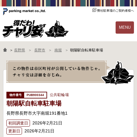
弊社駐車場のご契約者様へ
MENU
物件一覧
ご契約の流れ
＞
長野県
長野市
南堀
朝陽駅自転車駐車場
よくあるご質問
駐輪場オーナー様へ
公共駐輪場
PUB900344
朝陽駅自転車駐車場
長野県長野市大字南堀191番地1
2026年2月21日
初回調査日
2026年2月21日
更新日