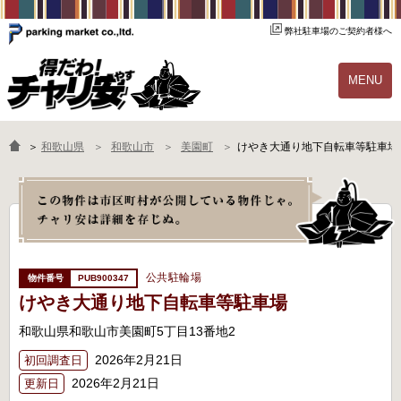
弊社駐車場のご契約者様へ
MENU
物件一覧
ご契約の流れ
＞
和歌山県
和歌山市
美園町
けやき大通り地下自転車等駐車場
よくあるご質問
駐輪場オーナー様へ
公共駐輪場
PUB900347
けやき大通り地下自転車等駐車場
和歌山県和歌山市美園町5丁目13番地2
2026年2月21日
初回調査日
2026年2月21日
更新日