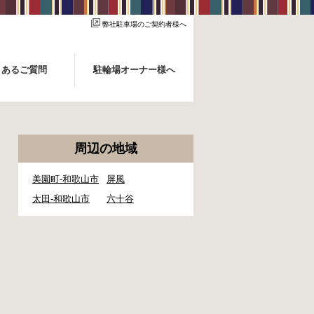
弊社駐車場のご契約者様へ
くあるご質問
駐輪場オーナー様へ
周辺の地域
美園町-和歌山市
屏風
太田-和歌山市
六十谷