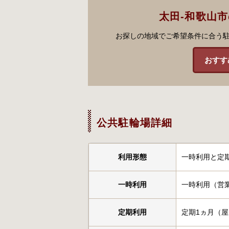
太田-和歌山
お探しの地域でご希望条件に合う
おすす
公共駐輪場詳細
利用形態
一時利用と定
一時利用
一時利用（営業
定期利用
定期1ヵ月（屋内