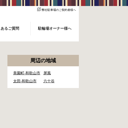
弊社駐車場のご契約者様へ
くあるご質問
駐輪場オーナー様へ
周辺の地域
美園町-和歌山市
屏風
太田-和歌山市
六十谷