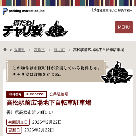
弊社駐車場のご契約者様へ
MENU
物件一覧
ご契約の流れ
＞
香川県
高松市
浜ノ町
高松駅前広場地下自転車駐車場
よくあるご質問
駐輪場オーナー様へ
公共駐輪場
PUB900353
高松駅前広場地下自転車駐車場
香川県高松市浜ノ町1-17
2026年2月22日
初回調査日
2026年2月22日
更新日