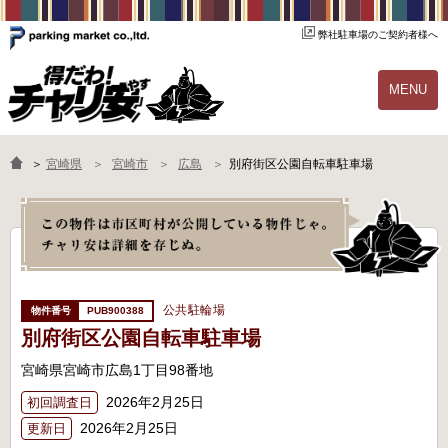
弊社駐車場のご契約者様へ
MENU
物件一覧
ご契約の流れ
＞
宮崎県
宮崎市
広島
別府街区公園自転車駐車場
よくあるご質問
駐輪場オーナー様へ
公共駐輪場
PUB900388
別府街区公園自転車駐車場
宮崎県宮崎市広島1丁目98番地
2026年2月25日
初回調査日
2026年2月25日
更新日