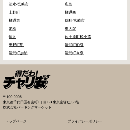
清水-宮崎市
広島
上野町
橘通西
橘通東
錦町-宮崎市
老松
東大淀
恒久
佐土原町松小路
田野町甲
清武町船引
清武町加納
清武町今泉
〒100-0006
東京都千代田区有楽町1丁目1-3 東京宝塚ビル8階
株式会社パーキングマーケット
トップページ
プライバシーポリシー