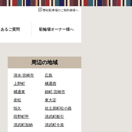
弊社駐車場のご契約者様へ
くあるご質問
駐輪場オーナー様へ
周辺の地域
清水-宮崎市
広島
上野町
橘通西
橘通東
錦町-宮崎市
老松
東大淀
恒久
佐土原町松小路
田野町甲
清武町船引
清武町加納
清武町今泉