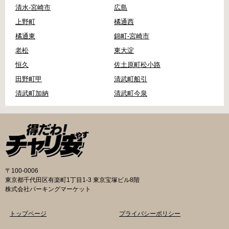
清水-宮崎市
広島
上野町
橘通西
橘通東
錦町-宮崎市
老松
東大淀
恒久
佐土原町松小路
田野町甲
清武町船引
清武町加納
清武町今泉
〒100-0006
東京都千代田区有楽町1丁目1-3 東京宝塚ビル8階
株式会社パーキングマーケット
トップページ
プライバシーポリシー