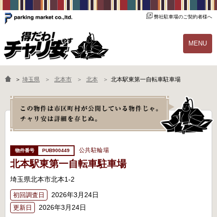
弊社駐車場のご契約者様へ
MENU
物件一覧
ご契約の流れ
＞
埼玉県
北本市
北本
北本駅東第一自転車駐車場
よくあるご質問
駐輪場オーナー様へ
公共駐輪場
PUB900449
北本駅東第一自転車駐車場
埼玉県北本市北本1-2
2026年3月24日
初回調査日
2026年3月24日
更新日