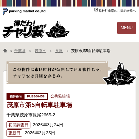
弊社駐車場のご契約者様へ
MENU
物件一覧
ご契約の流れ
＞
千葉県
茂原市
長尾
茂原市第5自転車駐車場
よくあるご質問
駐輪場オーナー様へ
公共駐輪場
PUB900458
茂原市第5自転車駐車場
千葉県茂原市長尾2665-2
2026年3月24日
初回調査日
2026年3月25日
更新日