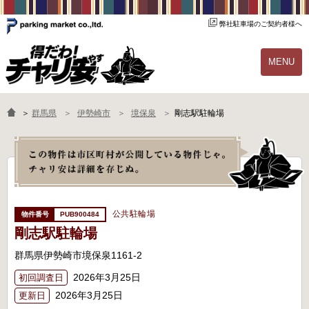
弊社駐車場のご契約者様へ
MENU
物件一覧
ご契約の流れ
＞
群馬県
伊勢崎市
境保泉
剛志駅駐輪場
よくあるご質問
駐輪場オーナー様へ
公共駐輪場
PUB900484
剛志駅駐輪場
群馬県伊勢崎市境保泉1161-2
2026年3月25日
初回調査日
2026年3月25日
更新日