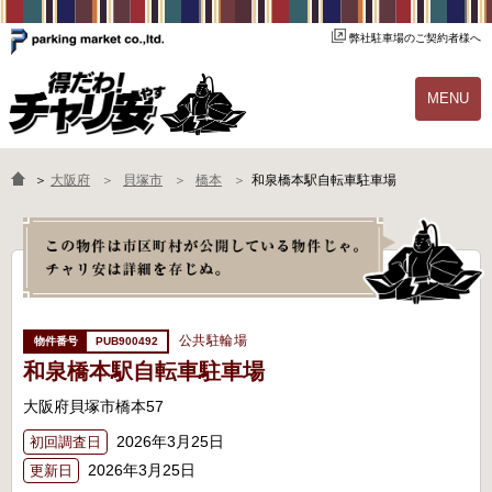
弊社駐車場のご契約者様へ
MENU
物件一覧
ご契約の流れ
＞
大阪府
貝塚市
橋本
和泉橋本駅自転車駐車場
よくあるご質問
駐輪場オーナー様へ
公共駐輪場
PUB900492
和泉橋本駅自転車駐車場
大阪府貝塚市橋本57
2026年3月25日
初回調査日
2026年3月25日
更新日