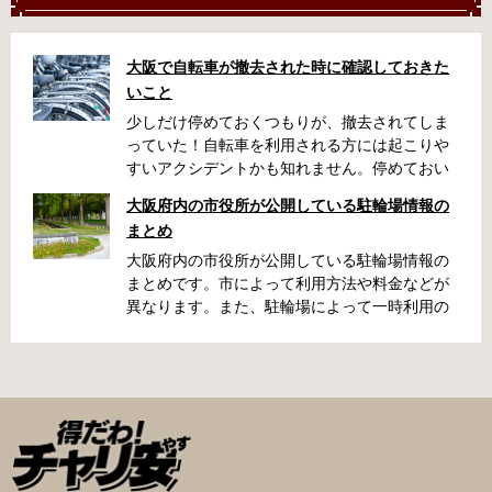
大阪で自転車が撤去された時に確認しておきた
いこと
少しだけ停めておくつもりが、撤去されてしま
っていた！自転車を利用される方には起こりや
すいアクシデントかも知れません。停めておい
た場所によっては、どこに行ったかわからな
大阪府内の市役所が公開している駐輪場情報の
い、なんてことになってしまうかも知れませ
まとめ
ん。そんな時に役立つ情報をまとめました。事
前に確認しておきましょう。 守口市で撤去され
大阪府内の市役所が公開している駐輪場情報の
た場合 放置自転車大日保管所 住所 守口市大日
まとめです。市によって利用方法や料金などが
町4丁目281の3番地 電話 06-6902-2340（業務
異なります。また、駐輪場によって一時利用の
時間内のみ通話可能） 最寄駅 地下鉄谷町線大日
み可能な場合や定期利用のみ利用可能な場合な
駅 3号出口より 徒歩3分 大阪モノレール大日駅
どと仕様が異なりますので、利用前に情報をチ
出口北より 徒歩3分 返還の際に必要な書類 返
ェックしておくことをお勧めします。 守口市の
還料 2,500円 自転車の鍵 身分証明証 守口市HP
自転車駐輪場 利用方法 利用登録申請書の提出
はこちら 堺市で撤去された場合 三国ヶ丘自転車
利用登録申請書を窓口に提出ではなく、Web上
保管返還所 住所 堺区向陵東町1丁12-15 電話 三
での利用登録になります。 利用料金 登録手数料
国ヶ丘自転車保管返還所 最寄駅 南海高野線百舌
不要です。 定期利用料金 西三荘駅駐輪センター
鳥八幡駅東出口 徒歩5分 返還の際に必要な書
屋根あり 一般：2,100円／月 屋根あり 障害者：