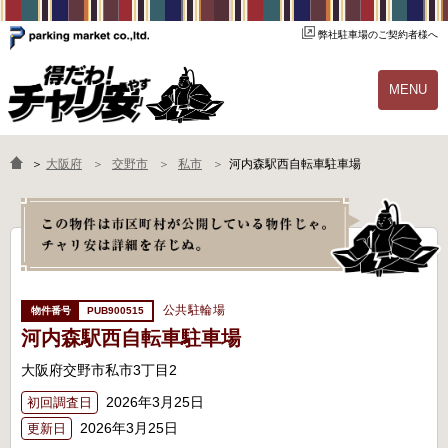
弊社駐車場のご契約者様へ
MENU
物件一覧
ご契約の流れ
＞
大阪府
交野市
私市
河内森駅西自転車駐車場
よくあるご質問
駐輪場オーナー様へ
公共駐輪場
PUB900515
河内森駅西自転車駐車場
大阪府交野市私市3丁目2
2026年3月25日
初回調査日
2026年3月25日
更新日