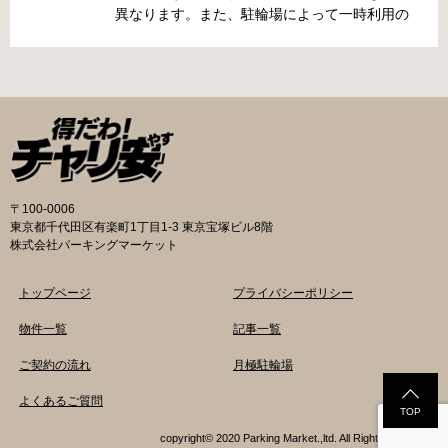
町4丁目281の3番地 電話 06-6902-2340（業務
異なります。また、駐輪場によって一時利用の
時間内のみ通話可能） 最寄駅 地下鉄谷町線大日
み可能な場合や定期利用のみ利用可能な場合な
駅 3号出口より 徒歩3分 大阪モノレール大日駅
どと仕様が異なりますので、利用前に情報をチ
出口北より 徒歩3分 返還の際に必要な書類 返
ェックしておくことをお勧めします。 守口市の
還料 2,500円 自転車の鍵 身分証明証 守口市HP
自転車駐輪場 利用方法 利用登録申請書の提出
はこちら 堺市で撤去された場合 三国ヶ丘自転車
利用登録申請書を窓口に提出ではなく、Web上
保管返還所 住所 堺区向陵東町1丁12-15 電話 三
での利用登録になります。 利用料金 登録手数料
国ヶ丘自転車保管返還所 最寄駅 南海高野線百舌
不要です。 定期利用料金 西三荘駅駐輪センター
鳥八幡駅東出口 徒歩5分 返還の際に必要な書
屋根あり 一般：2,100円／月 屋根あり 障害者：
類 返還料 1,500円 自転車の鍵 身分証明証 印鑑
1,000円／月 土居駅東自転車駐車場 屋根あり 一
〒100-0006
堺市HPはこちら 吹田市で撤去された場合 片山
般：2,000円／月 屋根あり 学生：1,800円／月
東京都千代田区有楽町1丁目1-3 東京宝塚ビル8階
保管所 住所 吹田市片山町1丁目22番 電話 06-
屋根あり 障害者：1,000円／月 各駐輪場で定期
株式会社パーキングマーケット
6872-6136 最寄駅 JR線吹田駅北口 徒歩5分 返
利用料金が異なります。詳細は各駐輪場または
還の際に必要な書類 返還料 3,000円 自転車の鍵
管理会社にお問い合わせください。 一時利用料
トップページ
プライバシーポリシー
身分証明証
金 1日1回につき150円で利用することができま
す。 守口市HPはこちら 堺市の自転車駐輪場 利
物件一覧
記事一覧
用方法 利用登録申請書の提出 申請手続きは各自
ご契約の流れ
月極駐輪場
転車駐輪場の管理事務所で行ってください。 利
用料金 登録手数料 不要です。 定期利用料金 立
よくあるご質問
体：地階・1階・2階 一般：2,090円／月 学生：
TOP
1,670円／月 減免：1,040円／月 立体：上記以
copyright© 2020 Parking Market.,ltd. All Rights Reserved.