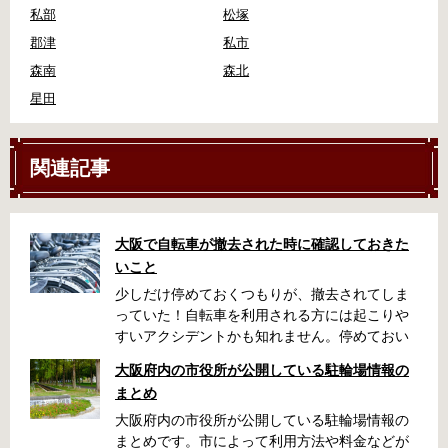
私部
松塚
郡津
私市
森南
森北
星田
関連記事
大阪で自転車が撤去された時に確認しておきた
いこと
少しだけ停めておくつもりが、撤去されてしま
っていた！自転車を利用される方には起こりや
すいアクシデントかも知れません。停めておい
た場所によっては、どこに行ったかわからな
大阪府内の市役所が公開している駐輪場情報の
い、なんてことになってしまうかも知れませ
まとめ
ん。そんな時に役立つ情報をまとめました。事
前に確認しておきましょう。 守口市で撤去され
大阪府内の市役所が公開している駐輪場情報の
た場合 放置自転車大日保管所 住所 守口市大日
まとめです。市によって利用方法や料金などが