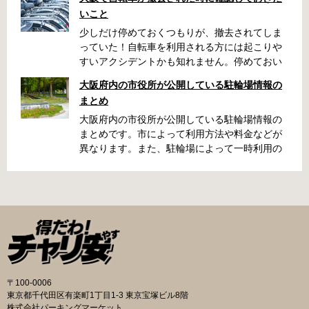
いこと
少しだけ停めておくつもりが、撤去されてしま
っていた！自転車を利用される方には起こりや
すいアクシデントかも知れません。停めておい
た場所によっては、どこに行ったかわからな
大阪府内の市役所が公開している駐輪場情報の
い、なんてことになってしまうかも知れませ
まとめ
ん。そんな時に役立つ情報をまとめました。事
前に確認しておきましょう。 守口市で撤去され
大阪府内の市役所が公開している駐輪場情報の
た場合 放置自転車大日保管所 住所 守口市大日
まとめです。市によって利用方法や料金などが
町4丁目281の3番地 電話 06-6902-2340（業務
異なります。また、駐輪場によって一時利用の
時間内のみ通話可能） 最寄駅 地下鉄谷町線大日
み可能な場合や定期利用のみ利用可能な場合な
駅 3号出口より 徒歩3分 大阪モノレール大日駅
どと仕様が異なりますので、利用前に情報をチ
出口北より 徒歩3分 返還の際に必要な書類 返
ェックしておくことをお勧めします。 守口市の
還料 2,500円 自転車の鍵 身分証明証 守口市HP
自転車駐輪場 利用方法 利用登録申請書の提出
はこちら 堺市で撤去された場合 三国ヶ丘自転車
利用登録申請書を窓口に提出ではなく、Web上
保管返還所 住所 堺区向陵東町1丁12-15 電話 三
での利用登録になります。 利用料金 登録手数料
国ヶ丘自転車保管返還所 最寄駅 南海高野線百舌
不要です。 定期利用料金 西三荘駅駐輪センター
鳥八幡駅東出口 徒歩5分 返還の際に必要な書
屋根あり 一般：2,100円／月 屋根あり 障害者：
類 返還料 1,500円 自転車の鍵 身分証明証 印鑑
1,000円／月 土居駅東自転車駐車場 屋根あり 一
〒100-0006
堺市HPはこちら 吹田市で撤去された場合 片山
般：2,000円／月 屋根あり 学生：1,800円／月
東京都千代田区有楽町1丁目1-3 東京宝塚ビル8階
保管所 住所 吹田市片山町1丁目22番 電話 06-
屋根あり 障害者：1,000円／月 各駐輪場で定期
株式会社パーキングマーケット