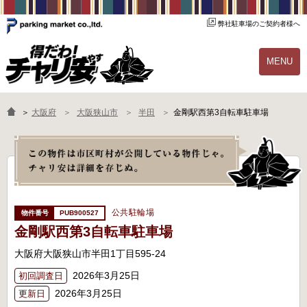
弊社駐車場のご契約者様へ
MENU
物件一覧
ご契約の流れ
＞
大阪府
大阪狭山市
半田
金剛駅西第3自転車駐車場
よくあるご質問
駐輪場オーナー様へ
公共駐輪場
PUB900527
金剛駅西第3自転車駐車場
大阪府大阪狭山市半田1丁目595-24
2026年3月25日
初回調査日
2026年3月25日
更新日