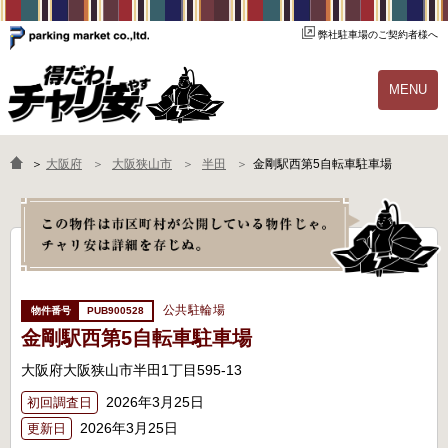
弊社駐車場のご契約者様へ
MENU
物件一覧
ご契約の流れ
＞
大阪府
大阪狭山市
半田
金剛駅西第5自転車駐車場
よくあるご質問
駐輪場オーナー様へ
公共駐輪場
PUB900528
金剛駅西第5自転車駐車場
大阪府大阪狭山市半田1丁目595-13
2026年3月25日
初回調査日
2026年3月25日
更新日