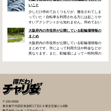
いこと
少しだけ停めておくつもりが、撤去されてしま
っていた！自転車を利用される方には起こりや
すいアクシデントかも知れません。停めておい
た場所によっては、どこに行ったかわからな
大阪府内の市役所が公開している駐輪場情報の
い、なんてことになってしまうかも知れませ
まとめ
ん。そんな時に役立つ情報をまとめました。事
前に確認しておきましょう。 守口市で撤去され
大阪府内の市役所が公開している駐輪場情報の
た場合 放置自転車大日保管所 住所 守口市大日
まとめです。市によって利用方法や料金などが
町4丁目281の3番地 電話 06-6902-2340（業務
異なります。また、駐輪場によって一時利用の
時間内のみ通話可能） 最寄駅 地下鉄谷町線大日
み可能な場合や定期利用のみ利用可能な場合な
駅 3号出口より 徒歩3分 大阪モノレール大日駅
どと仕様が異なりますので、利用前に情報をチ
出口北より 徒歩3分 返還の際に必要な書類 返
ェックしておくことをお勧めします。 守口市の
還料 2,500円 自転車の鍵 身分証明証 守口市HP
自転車駐輪場 利用方法 利用登録申請書の提出
はこちら 堺市で撤去された場合 三国ヶ丘自転車
利用登録申請書を窓口に提出ではなく、Web上
保管返還所 住所 堺区向陵東町1丁12-15 電話 三
での利用登録になります。 利用料金 登録手数料
国ヶ丘自転車保管返還所 最寄駅 南海高野線百舌
不要です。 定期利用料金 西三荘駅駐輪センター
鳥八幡駅東出口 徒歩5分 返還の際に必要な書
屋根あり 一般：2,100円／月 屋根あり 障害者：
類 返還料 1,500円 自転車の鍵 身分証明証 印鑑
1,000円／月 土居駅東自転車駐車場 屋根あり 一
〒100-0006
堺市HPはこちら 吹田市で撤去された場合 片山
般：2,000円／月 屋根あり 学生：1,800円／月
東京都千代田区有楽町1丁目1-3 東京宝塚ビル8階
保管所 住所 吹田市片山町1丁目22番 電話 06-
屋根あり 障害者：1,000円／月 各駐輪場で定期
株式会社パーキングマーケット