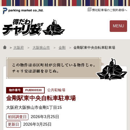
弊社駐車場のご契約者様へ
MENU
物件一覧
ご契約の流れ
＞
大阪府
大阪狭山市
金剛
金剛駅東中央自転車駐車場
よくあるご質問
駐輪場オーナー様へ
公共駐輪場
PUB900530
金剛駅東中央自転車駐車場
大阪府大阪狭山市金剛1丁目15
2026年3月25日
初回調査日
2026年3月25日
更新日