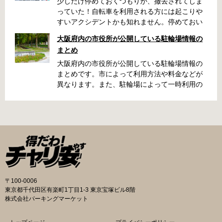
少しだけ停めておくつもりが、撤去されてしま
っていた！自転車を利用される方には起こりや
すいアクシデントかも知れません。停めておい
た場所によっては、どこに行ったかわからな
大阪府内の市役所が公開している駐輪場情報の
い、なんてことになってしまうかも知れませ
まとめ
ん。そんな時に役立つ情報をまとめました。事
前に確認しておきましょう。 守口市で撤去され
大阪府内の市役所が公開している駐輪場情報の
た場合 放置自転車大日保管所 住所 守口市大日
まとめです。市によって利用方法や料金などが
町4丁目281の3番地 電話 06-6902-2340（業務
異なります。また、駐輪場によって一時利用の
時間内のみ通話可能） 最寄駅 地下鉄谷町線大日
み可能な場合や定期利用のみ利用可能な場合な
駅 3号出口より 徒歩3分 大阪モノレール大日駅
どと仕様が異なりますので、利用前に情報をチ
出口北より 徒歩3分 返還の際に必要な書類 返
ェックしておくことをお勧めします。 守口市の
還料 2,500円 自転車の鍵 身分証明証 守口市HP
自転車駐輪場 利用方法 利用登録申請書の提出
はこちら 堺市で撤去された場合 三国ヶ丘自転車
利用登録申請書を窓口に提出ではなく、Web上
保管返還所 住所 堺区向陵東町1丁12-15 電話 三
での利用登録になります。 利用料金 登録手数料
国ヶ丘自転車保管返還所 最寄駅 南海高野線百舌
不要です。 定期利用料金 西三荘駅駐輪センター
鳥八幡駅東出口 徒歩5分 返還の際に必要な書
屋根あり 一般：2,100円／月 屋根あり 障害者：
類 返還料 1,500円 自転車の鍵 身分証明証 印鑑
1,000円／月 土居駅東自転車駐車場 屋根あり 一
〒100-0006
堺市HPはこちら 吹田市で撤去された場合 片山
般：2,000円／月 屋根あり 学生：1,800円／月
東京都千代田区有楽町1丁目1-3 東京宝塚ビル8階
保管所 住所 吹田市片山町1丁目22番 電話 06-
屋根あり 障害者：1,000円／月 各駐輪場で定期
株式会社パーキングマーケット
6872-6136 最寄駅 JR線吹田駅北口 徒歩5分 返
利用料金が異なります。詳細は各駐輪場または
還の際に必要な書類 返還料 3,000円 自転車の鍵
管理会社にお問い合わせください。 一時利用料