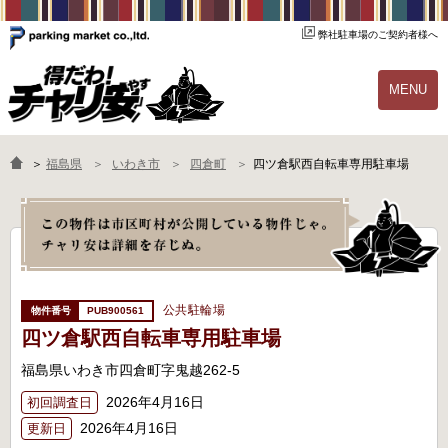
弊社駐車場のご契約者様へ
MENU
物件一覧
ご契約の流れ
＞
福島県
いわき市
四倉町
四ツ倉駅西自転車専用駐車場
よくあるご質問
駐輪場オーナー様へ
公共駐輪場
PUB900561
四ツ倉駅西自転車専用駐車場
福島県いわき市四倉町字鬼越262-5
2026年4月16日
初回調査日
2026年4月16日
更新日