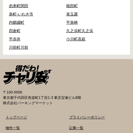
勿来町関田
植田町
泉町-いわき市
泉玉露
内郷綴町
平泉崎
四倉町
久之浜町久之浜
平赤井
小川町高萩
川前町川前
〒100-0006
東京都千代田区有楽町1丁目1-3 東京宝塚ビル8階
株式会社パーキングマーケット
トップページ
プライバシーポリシー
物件一覧
記事一覧