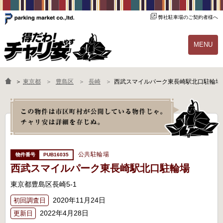
弊社駐車場のご契約者様へ
MENU
物件一覧
ご契約の流れ
＞
東京都
豊島区
長崎
西武スマイルパーク東長崎駅北口駐輪場
よくあるご質問
駐輪場オーナー様へ
公共駐輪場
PUB16035
西武スマイルパーク東長崎駅北口駐輪場
東京都豊島区長崎5-1
2020年11月24日
初回調査日
2022年4月28日
更新日