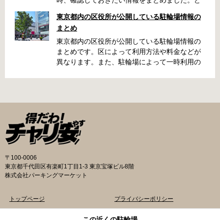
うやって行けばいいの？持ち物は？料金はどれ
東京都内の区役所が公開している駐輪場情報の
くらい？なんて疑問が浮かぶかと思います。事
まとめ
前に確認していざという時対処しましょう。 千
代田区 / 新宿区 / 品川区 / 港区 / 中央区 / 大田区
東京都内の区役所が公開している駐輪場情報の
/ 北区 / 墨田区 / 渋谷区 / 葛飾区 千代田区で撤去
まとめです。区によって利用方法や料金などが
された場合 猿楽町保管場所 住所 千代田区神田
異なります。また、駐輪場によって一時利用の
猿楽町一丁目6番9号 電話 03-3219-5303（業務
み可能の場合や定期利用のみ利用可能の場合な
時間内のみ通話可能） 最寄駅 JR御茶ノ水駅か
どと仕様が異なりますので、利用前に情報をチ
ら徒歩10分（御茶ノ水交番に、猿楽町保管場所
ェックしておくことをお勧めします。 千代田区
の地図が置いてあります） 東京メトロ半蔵門
の自転車駐輪場 利用方法 利用登録申請書の提出
線、都営新宿・三田線神保町駅から徒歩7分 大
申請期間内に利用登録申請書（PDF：
手町高架下自転車保管場所 住所 千代田区大手町
1,396KB） と必要書類を環境まちづくり総務課
二丁目4番 電話 050-2018-6466（千代田区自転
あてに郵送（申請期間消印有効）または、期間
車対策コールセンター） 最寄駅 東京メトロ半蔵
内に環境まちづくり総務課（区役所5階5B窓
門線、丸の内線大手町駅A5出口 東京メトロ東西
口）、各出張所の受付時間中に直接お持ちくだ
〒100-0006
線大手町駅B3出口 返還の際に必要な書類 返還
さい（郵送先・各出張所の受付時間）。電話・
東京都千代田区有楽町1丁目1-3 東京宝塚ビル8階
料 2,000円 自転車の鍵 身分証明証 千代田区HP
ファクス・メールでは申請できません。 利用料
株式会社パーキングマーケット
はこちら 新宿区で撤去された場合 内藤町自転車
金 登録手数料 区民3,000円 区外居住者6,000円
保管場所 住所 新宿区内藤町11番地 ※都立新
生活保護受給者免除（詳しくはお問い合わせく
トップページ
プライバシーポリシー
宿高校東隣（内藤町11番地4号） 電話 03-5273-
ださい） ただし、自転車利用者で高校生以下は
3896 最寄駅 東京メトロ丸ノ内線新宿三丁目駅
3,000円（区内、区外在住を問わず） 定期利用
物件一覧
記事一覧
この近くの駐輪場