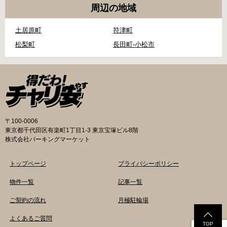
周辺の地域
土居原町
符津町
松梨町
長田町-小松市
〒100-0006
東京都千代田区有楽町1丁目1-3 東京宝塚ビル8階
株式会社パーキングマーケット
トップページ
プライバシーポリシー
物件一覧
記事一覧
ご契約の流れ
月極駐輪場
よくあるご質問
TOP