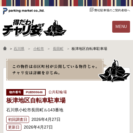
弊社駐車場のご契約者様へ
MENU
物件一覧
ご契約の流れ
＞
石川県
小松市
長田町
板津地区自転車駐車場
よくあるご質問
駐輪場オーナー様へ
公共駐輪場
PUB900646
板津地区自転車駐車場
石川県小松市長田町ル143番地
2026年4月27日
初回調査日
2026年4月27日
更新日