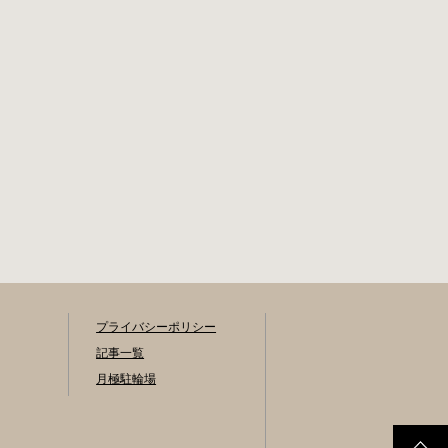
状鉄道線新上挙母
申請書の提出 詳し
駅より 徒歩15分 返
くは直接管理事務
還の際に必要な書
所へお尋ねくださ
類 自転車の鍵 身分
い。 利用登録申請
証明証 印鑑 放置自
書の提出 事前に利
転車等引取通知書
用を希望される駐
（郵送されている
輪場の管理室でお
場合） 豊田駅HPは
申し込みをしてく
こちら 豊橋市で撤
ださい。 利用料金
去された場合 豊橋
登録手数料 不要で
第一次保管所 住所
す。 定期利用料金
豊橋市駅前大通1丁
駐輪場によって異
目（豊橋駅東口自
なります。 一般：
転車等駐車場内）
1,800円or2,000円
電話 0532-54-1133
／月 学生：1,300円
プライバシーポリシー
or1,500円／月 生活
保護受給世帯に属
記事一覧
する方の利用料金
月極駐輪場
は全額免除されま
す。 また、一部の
方は減免となりま