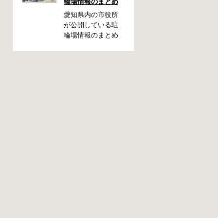
輪場情報のまとめ
ざ撤去された時
に、どこに持って
愛知県内の市役所
いかれたのか見当
が公開している駐
がつかないと困り
輪場情報のまとめ
ますよね。名古屋
です。市によって
周辺で自転車が撤
利用方法や料金な
去された時に知っ
どが異なります。
ておくと便利な情
また、駐輪場によ
報をまとめまし
って一時利用のみ
た。 一宮市で撤去
可能の場合や定期
された場合 一宮市
利用のみ利用可能
役所 一宮駅・自転
の場合などと仕様
車一時保管所 住所
が異なりますの
一宮市栄4丁目6-11
で、利用前に情報
電話 0586-71-7100
をチェックしてお
最寄駅 JR東海道本
くことをお勧めし
線尾張一宮駅より
ます。 名古屋市の
徒歩4分 返還の際に
自転車駐輪場 利用
必要な書類 撤去保
方法 利用登録申請
管費用 1,000円 自
書の提出 詳しくは
転車の鍵 身分証明
直接管理事務所へ