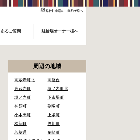
弊社駐車場のご契約者様へ
くあるご質問
駐輪場オーナー様へ
周辺の地域
高蔵寺町北
高座台
高蔵寺町
堀ノ内町北
堀ノ内町
下市場町
神領町
割塚町
小木田町
上条町
松新町
勝川町
若草通
角崎町