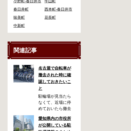
小野町-春日井市
牛山町
春日井町
西本町-春日井市
味美町
花長町
中新町
関連記事
名古屋で自転車が
撤去された時に確
認しておきたいこ
と
駐輪場が見当たら
なくて、近場に停
めておいたら撤去
されていた！なん
愛知県内の市役所
てことが起こるか
が公開している駐
もしれません。い