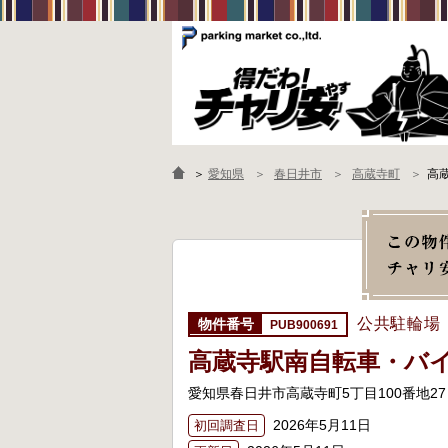
＞
愛知県
春日井市
高蔵寺町
高
公共駐輪場
PUB900691
高蔵寺駅南自転車・バ
愛知県春日井市高蔵寺町5丁目100番地27
2026年5月11日
初回調査日