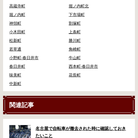
高蔵寺町
堀ノ内町北
堀ノ内町
下市場町
神領町
割塚町
小木田町
上条町
松新町
勝川町
若草通
角崎町
小野町-春日井市
牛山町
春日井町
西本町-春日井市
味美町
花長町
中新町
関連記事
名古屋で自転車が撤去された時に確認しておき
たいこと