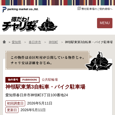
弊社駐車場のご契約者様へ
MENU
物件一覧
ご契約の流れ
＞
愛知県
春日井市
神領町
神領駅東第3自転車・バイク駐車場
よくあるご質問
駐輪場オーナー様へ
公共駐輪場
PUB900696
神領駅東第3自転車・バイク駐車場
愛知県春日井市神領町3丁目100番地24
2026年5月11日
初回調査日
2026年5月11日
更新日