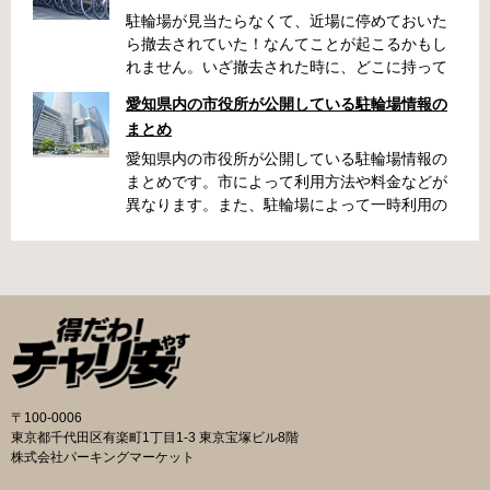
駐輪場が見当たらなくて、近場に停めておいた
ら撤去されていた！なんてことが起こるかもし
れません。いざ撤去された時に、どこに持って
いかれたのか見当がつかないと困りますよね。
愛知県内の市役所が公開している駐輪場情報の
名古屋周辺で自転車が撤去された時に知ってお
まとめ
くと便利な情報をまとめました。 一宮市で撤去
された場合 一宮市役所 一宮駅・自転車一時保管
愛知県内の市役所が公開している駐輪場情報の
所 住所 一宮市栄4丁目6-11 電話 0586-71-7100
まとめです。市によって利用方法や料金などが
最寄駅 JR東海道本線尾張一宮駅より 徒歩4分 返
異なります。また、駐輪場によって一時利用の
還の際に必要な書類 撤去保管費用 1,000円 自転
み可能の場合や定期利用のみ利用可能の場合な
車の鍵 身分証明証 一宮市HPはこちら 名古屋市
どと仕様が異なりますので、利用前に情報をチ
で撤去された場合 吹上保管場所 住所 名古屋市
ェックしておくことをお勧めします。 名古屋市
千種区吹上1丁目(若宮大通内) 電話 052-731-
の自転車駐輪場 利用方法 利用登録申請書の提出
8544 最寄駅 市バス「千早」下車、花田公園北
詳しくは直接管理事務所へお尋ねください。 利
名古屋高速高架下より 徒歩2分 返還の際に必要
用料金 登録手数料 不要です。 定期利用料金 一
な書類 返還料 3,500円 自転車の鍵 身分証明証
般：2,500円／月 大学生等：1,700円／月 高校
印鑑 名古屋市HPはこちら 豊田市で撤去された
生以下：1,500円／月 一部の方は全額免除とな
場合 豊田市朝日ケ丘自転車等保管所 住所 豊田
ります。（生活保護受給世帯に属する方、身体
〒100-0006
市朝日ケ丘6丁目74 電話 0565-34-5200 最寄駅
障害者手帳をお持ちの方…等） 詳しくは、市役
東京都千代田区有楽町1丁目1-3 東京宝塚ビル8階
愛知環状鉄道線新上挙母駅より 徒歩15分 返還
所にお問い合わせください。 一時利用料金 1日
株式会社パーキングマーケット
の際に必要な書類 自転車の鍵 身分証明証 印鑑
100円で利用することができます。 名古屋市HP