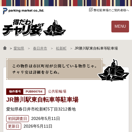
弊社駐車場のご契約者様へ
MENU
物件一覧
ご契約の流れ
＞
愛知県
春日井市
松新町
JR勝川駅東自転車等駐車場
よくあるご質問
駐輪場オーナー様へ
公共駐輪場
PUB900704
JR勝川駅東自転車等駐車場
愛知県春日井市松新町5丁目3212番地
2026年5月11日
初回調査日
2026年5月11日
更新日