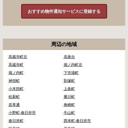
おすすめ物件通知サービスに登録する
周辺の地域
高蔵寺町北
高座台
高蔵寺町
堀ノ内町北
堀ノ内町
下市場町
神領町
割塚町
小木田町
上条町
松新町
勝川町
若草通
角崎町
小野町-春日井市
牛山町
春日井町
西本町-春日井市