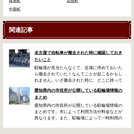
味美町
花長町
中新町
関連記事
名古屋で自転車が撤去された時に確認しておき
たいこと
駐輪場が見当たらなくて、近場に停めておいた
ら撤去されていた！なんてことが起こるかもし
れません。いざ撤去された時に、どこに持って
いかれたのか見当がつかないと困りますよね。
愛知県内の市役所が公開している駐輪場情報の
名古屋周辺で自転車が撤去された時に知ってお
まとめ
くと便利な情報をまとめました。 一宮市で撤去
された場合 一宮市役所 一宮駅・自転車一時保管
愛知県内の市役所が公開している駐輪場情報の
所 住所 一宮市栄4丁目6-11 電話 0586-71-7100
まとめです。市によって利用方法や料金などが
最寄駅 JR東海道本線尾張一宮駅より 徒歩4分 返
異なります。また、駐輪場によって一時利用の
還の際に必要な書類 撤去保管費用 1,000円 自転
み可能の場合や定期利用のみ利用可能の場合な
車の鍵 身分証明証 一宮市HPはこちら 名古屋市
どと仕様が異なりますので、利用前に情報をチ