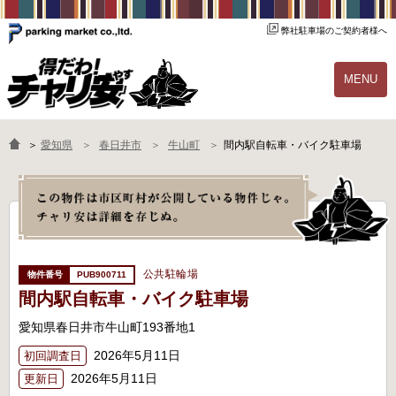
弊社駐車場のご契約者様へ
MENU
物件一覧
ご契約の流れ
＞
愛知県
春日井市
牛山町
間内駅自転車・バイク駐車場
よくあるご質問
駐輪場オーナー様へ
公共駐輪場
PUB900711
間内駅自転車・バイク駐車場
愛知県春日井市牛山町193番地1
2026年5月11日
初回調査日
2026年5月11日
更新日