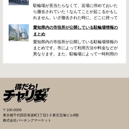
駐輪場が見当たらなくて、近場に停めておいた
ら撤去されていた！なんてことが起こるかもし
れません。いざ撤去された時に、どこに持って
いかれたのか見当がつかないと困りますよね。
愛知県内の市役所が公開している駐輪場情報の
名古屋周辺で自転車が撤去された時に知ってお
まとめ
くと便利な情報をまとめました。 一宮市で撤去
された場合 一宮市役所 一宮駅・自転車一時保管
愛知県内の市役所が公開している駐輪場情報の
所 住所 一宮市栄4丁目6-11 電話 0586-71-7100
まとめです。市によって利用方法や料金などが
最寄駅 JR東海道本線尾張一宮駅より 徒歩4分 返
異なります。また、駐輪場によって一時利用の
還の際に必要な書類 撤去保管費用 1,000円 自転
み可能の場合や定期利用のみ利用可能の場合な
車の鍵 身分証明証 一宮市HPはこちら 名古屋市
どと仕様が異なりますので、利用前に情報をチ
で撤去された場合 吹上保管場所 住所 名古屋市
ェックしておくことをお勧めします。 名古屋市
千種区吹上1丁目(若宮大通内) 電話 052-731-
の自転車駐輪場 利用方法 利用登録申請書の提出
8544 最寄駅 市バス「千早」下車、花田公園北
詳しくは直接管理事務所へお尋ねください。 利
名古屋高速高架下より 徒歩2分 返還の際に必要
用料金 登録手数料 不要です。 定期利用料金 一
な書類 返還料 3,500円 自転車の鍵 身分証明証
般：2,500円／月 大学生等：1,700円／月 高校
印鑑 名古屋市HPはこちら 豊田市で撤去された
生以下：1,500円／月 一部の方は全額免除とな
場合 豊田市朝日ケ丘自転車等保管所 住所 豊田
ります。（生活保護受給世帯に属する方、身体
〒100-0006
市朝日ケ丘6丁目74 電話 0565-34-5200 最寄駅
障害者手帳をお持ちの方…等） 詳しくは、市役
東京都千代田区有楽町1丁目1-3 東京宝塚ビル8階
愛知環状鉄道線新上挙母駅より 徒歩15分 返還
所にお問い合わせください。 一時利用料金 1日
株式会社パーキングマーケット
の際に必要な書類 自転車の鍵 身分証明証 印鑑
100円で利用することができます。 名古屋市HP