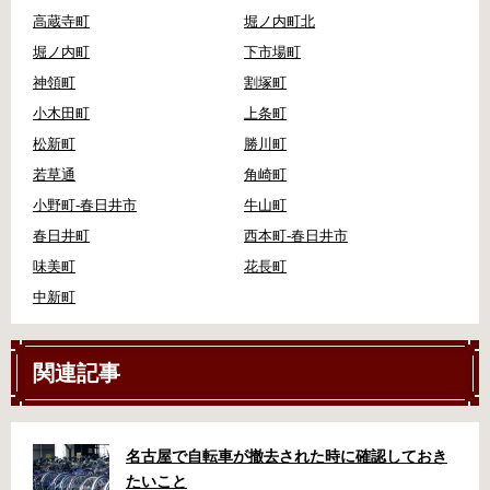
高蔵寺町
堀ノ内町北
堀ノ内町
下市場町
神領町
割塚町
小木田町
上条町
松新町
勝川町
若草通
角崎町
小野町-春日井市
牛山町
春日井町
西本町-春日井市
味美町
花長町
中新町
関連記事
名古屋で自転車が撤去された時に確認しておき
たいこと