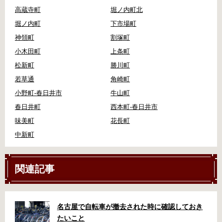
高蔵寺町
堀ノ内町北
堀ノ内町
下市場町
神領町
割塚町
小木田町
上条町
松新町
勝川町
若草通
角崎町
小野町-春日井市
牛山町
春日井町
西本町-春日井市
味美町
花長町
中新町
関連記事
名古屋で自転車が撤去された時に確認しておき
たいこと