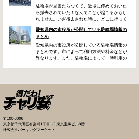
駐輪場が見当たらなくて、近場に停めておいた
ら撤去されていた！なんてことが起こるかもし
れません。いざ撤去された時に、どこに持って
いかれたのか見当がつかないと困りますよね。
愛知県内の市役所が公開している駐輪場情報の
名古屋周辺で自転車が撤去された時に知ってお
まとめ
くと便利な情報をまとめました。 一宮市で撤去
された場合 一宮市役所 一宮駅・自転車一時保管
愛知県内の市役所が公開している駐輪場情報の
所 住所 一宮市栄4丁目6-11 電話 0586-71-7100
まとめです。市によって利用方法や料金などが
最寄駅 JR東海道本線尾張一宮駅より 徒歩4分 返
異なります。また、駐輪場によって一時利用の
還の際に必要な書類 撤去保管費用 1,000円 自転
み可能の場合や定期利用のみ利用可能の場合な
車の鍵 身分証明証 一宮市HPはこちら 名古屋市
どと仕様が異なりますので、利用前に情報をチ
で撤去された場合 吹上保管場所 住所 名古屋市
ェックしておくことをお勧めします。 名古屋市
千種区吹上1丁目(若宮大通内) 電話 052-731-
の自転車駐輪場 利用方法 利用登録申請書の提出
8544 最寄駅 市バス「千早」下車、花田公園北
詳しくは直接管理事務所へお尋ねください。 利
名古屋高速高架下より 徒歩2分 返還の際に必要
用料金 登録手数料 不要です。 定期利用料金 一
な書類 返還料 3,500円 自転車の鍵 身分証明証
般：2,500円／月 大学生等：1,700円／月 高校
印鑑 名古屋市HPはこちら 豊田市で撤去された
生以下：1,500円／月 一部の方は全額免除とな
場合 豊田市朝日ケ丘自転車等保管所 住所 豊田
ります。（生活保護受給世帯に属する方、身体
〒100-0006
市朝日ケ丘6丁目74 電話 0565-34-5200 最寄駅
障害者手帳をお持ちの方…等） 詳しくは、市役
東京都千代田区有楽町1丁目1-3 東京宝塚ビル8階
愛知環状鉄道線新上挙母駅より 徒歩15分 返還
所にお問い合わせください。 一時利用料金 1日
株式会社パーキングマーケット
の際に必要な書類 自転車の鍵 身分証明証 印鑑
100円で利用することができます。 名古屋市HP