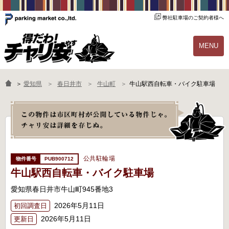
弊社駐車場のご契約者様へ
MENU
物件一覧
ご契約の流れ
＞
愛知県
春日井市
牛山町
牛山駅西自転車・バイク駐車場
よくあるご質問
駐輪場オーナー様へ
公共駐輪場
PUB900712
牛山駅西自転車・バイク駐車場
愛知県春日井市牛山町945番地3
2026年5月11日
初回調査日
2026年5月11日
更新日