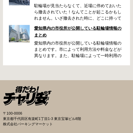
駐輪場が見当たらなくて、近場に停めておいた
ら撤去されていた！なんてことが起こるかもし
れません。いざ撤去された時に、どこに持って
いかれたのか見当がつかないと困りますよね。
愛知県内の市役所が公開している駐輪場情報の
名古屋周辺で自転車が撤去された時に知ってお
まとめ
くと便利な情報をまとめました。 一宮市で撤去
された場合 一宮市役所 一宮駅・自転車一時保管
愛知県内の市役所が公開している駐輪場情報の
所 住所 一宮市栄4丁目6-11 電話 0586-71-7100
まとめです。市によって利用方法や料金などが
最寄駅 JR東海道本線尾張一宮駅より 徒歩4分 返
異なります。また、駐輪場によって一時利用の
還の際に必要な書類 撤去保管費用 1,000円 自転
み可能の場合や定期利用のみ利用可能の場合な
車の鍵 身分証明証 一宮市HPはこちら 名古屋市
どと仕様が異なりますので、利用前に情報をチ
で撤去された場合 吹上保管場所 住所 名古屋市
ェックしておくことをお勧めします。 名古屋市
千種区吹上1丁目(若宮大通内) 電話 052-731-
の自転車駐輪場 利用方法 利用登録申請書の提出
8544 最寄駅 市バス「千早」下車、花田公園北
詳しくは直接管理事務所へお尋ねください。 利
名古屋高速高架下より 徒歩2分 返還の際に必要
用料金 登録手数料 不要です。 定期利用料金 一
な書類 返還料 3,500円 自転車の鍵 身分証明証
般：2,500円／月 大学生等：1,700円／月 高校
印鑑 名古屋市HPはこちら 豊田市で撤去された
生以下：1,500円／月 一部の方は全額免除とな
場合 豊田市朝日ケ丘自転車等保管所 住所 豊田
ります。（生活保護受給世帯に属する方、身体
〒100-0006
市朝日ケ丘6丁目74 電話 0565-34-5200 最寄駅
障害者手帳をお持ちの方…等） 詳しくは、市役
東京都千代田区有楽町1丁目1-3 東京宝塚ビル8階
愛知環状鉄道線新上挙母駅より 徒歩15分 返還
所にお問い合わせください。 一時利用料金 1日
株式会社パーキングマーケット
の際に必要な書類 自転車の鍵 身分証明証 印鑑
100円で利用することができます。 名古屋市HP