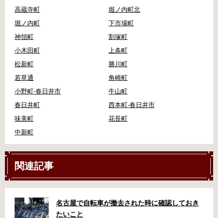
高蔵寺町
堀ノ内町北
堀ノ内町
下市場町
神領町
割塚町
小木田町
上条町
松新町
勝川町
若草通
角崎町
小野町-春日井市
牛山町
春日井町
西本町-春日井市
味美町
花長町
中新町
関連記事
名古屋で自転車が撤去された時に確認しておき
たいこと