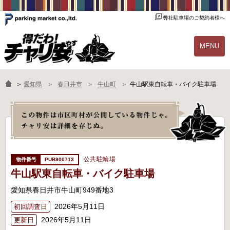
弊社駐車場のご契約者様へ
MENU
物件一覧
ご契約の流れ
＞
愛知県
春日井市
牛山町
牛山駅東自転車・バイク駐車場
よくあるご質問
駐輪場オーナー様へ
公共駐輪場
PUB900713
牛山駅東自転車・バイク駐車場
愛知県春日井市牛山町949番地3
2026年5月11日
初回調査日
2026年5月11日
更新日