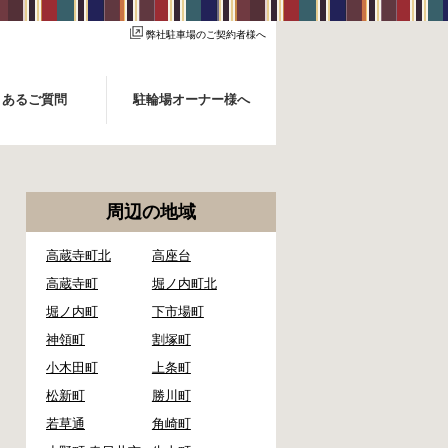
弊社駐車場のご契約者様へ
くあるご質問
駐輪場オーナー様へ
周辺の地域
高蔵寺町北
高座台
高蔵寺町
堀ノ内町北
堀ノ内町
下市場町
神領町
割塚町
小木田町
上条町
松新町
勝川町
若草通
角崎町