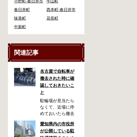
小野町-春日井市
牛山町
春日井町
西本町-春日井市
味美町
花長町
中新町
関連記事
名古屋で自転車が
撤去された時に確
認しておきたいこ
と
駐輪場が見当たら
なくて、近場に停
めておいたら撤去
されていた！なん
愛知県内の市役所
てことが起こるか
が公開している駐
もしれません。い