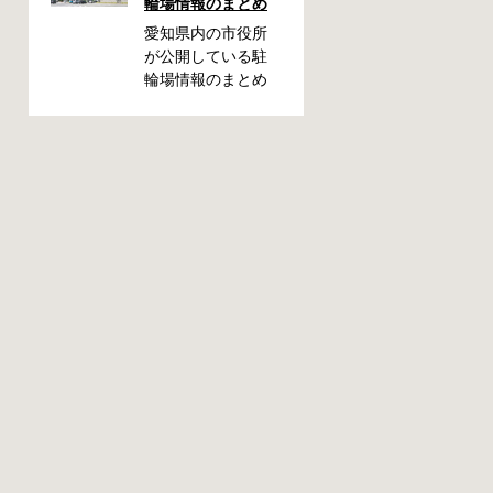
輪場情報のまとめ
ざ撤去された時
に、どこに持って
愛知県内の市役所
いかれたのか見当
が公開している駐
がつかないと困り
輪場情報のまとめ
ますよね。名古屋
です。市によって
周辺で自転車が撤
利用方法や料金な
去された時に知っ
どが異なります。
ておくと便利な情
また、駐輪場によ
報をまとめまし
って一時利用のみ
た。 一宮市で撤去
可能の場合や定期
された場合 一宮市
利用のみ利用可能
役所 一宮駅・自転
の場合などと仕様
車一時保管所 住所
が異なりますの
一宮市栄4丁目6-11
で、利用前に情報
電話 0586-71-7100
をチェックしてお
最寄駅 JR東海道本
くことをお勧めし
線尾張一宮駅より
ます。 名古屋市の
徒歩4分 返還の際に
自転車駐輪場 利用
必要な書類 撤去保
方法 利用登録申請
管費用 1,000円 自
書の提出 詳しくは
転車の鍵 身分証明
直接管理事務所へ