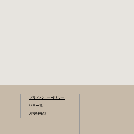
状鉄道線新上挙母
申請書の提出 詳し
駅より 徒歩15分 返
くは直接管理事務
還の際に必要な書
所へお尋ねくださ
類 自転車の鍵 身分
い。 利用登録申請
証明証 印鑑 放置自
書の提出 事前に利
転車等引取通知書
用を希望される駐
（郵送されている
輪場の管理室でお
場合） 豊田駅HPは
申し込みをしてく
こちら 豊橋市で撤
ださい。 利用料金
去された場合 豊橋
登録手数料 不要で
第一次保管所 住所
す。 定期利用料金
豊橋市駅前大通1丁
駐輪場によって異
目（豊橋駅東口自
なります。 一般：
転車等駐車場内）
1,800円or2,000円
電話 0532-54-1133
／月 学生：1,300円
プライバシーポリシー
or1,500円／月 生活
保護受給世帯に属
記事一覧
する方の利用料金
月極駐輪場
は全額免除されま
す。 また、一部の
方は減免となりま