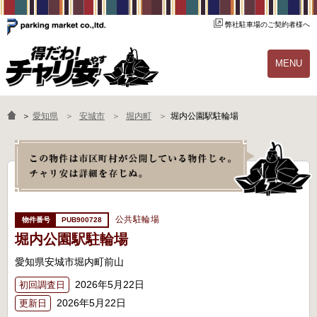
弊社駐車場のご契約者様へ
MENU
物件一覧
ご契約の流れ
＞
愛知県
安城市
堀内町
堀内公園駅駐輪場
よくあるご質問
駐輪場オーナー様へ
公共駐輪場
PUB900728
堀内公園駅駐輪場
愛知県安城市堀内町前山
2026年5月22日
初回調査日
2026年5月22日
更新日