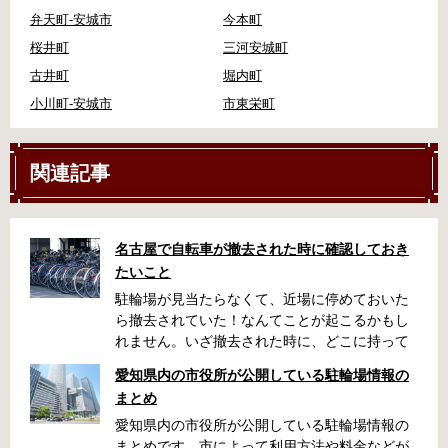
弁天町-安城市
今本町
桜井町
三河安城町
古井町
堀内町
小川町‐安城市
市東栄町
関連記事
名古屋で自転車が撤去された時に確認しておき
たいこと
駐輪場が見当たらなくて、近場に停めておいた
ら撤去されていた！なんてことが起こるかもし
れません。いざ撤去された時に、どこに持って
いかれたのか見当がつかないと困りますよね。
愛知県内の市役所が公開している駐輪場情報の
名古屋周辺で自転車が撤去された時に知ってお
まとめ
くと便利な情報をまとめました。 一宮市で撤去
された場合 一宮市役所 一宮駅・自転車一時保管
愛知県内の市役所が公開している駐輪場情報の
所 住所 一宮市栄4丁目6-11 電話 0586-71-7100
まとめです。市によって利用方法や料金などが