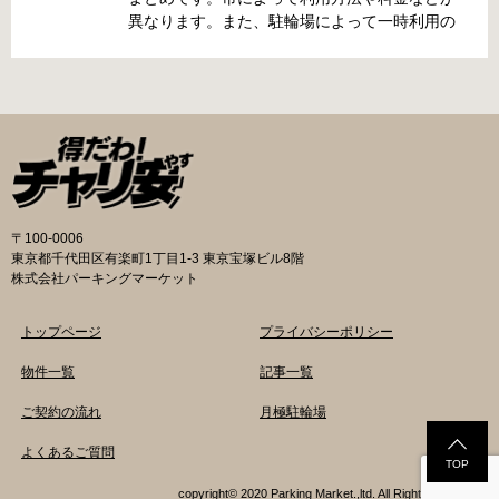
最寄駅 JR東海道本線尾張一宮駅より 徒歩4分 返
異なります。また、駐輪場によって一時利用の
還の際に必要な書類 撤去保管費用 1,000円 自転
み可能の場合や定期利用のみ利用可能の場合な
車の鍵 身分証明証 一宮市HPはこちら 名古屋市
どと仕様が異なりますので、利用前に情報をチ
で撤去された場合 吹上保管場所 住所 名古屋市
ェックしておくことをお勧めします。 名古屋市
千種区吹上1丁目(若宮大通内) 電話 052-731-
の自転車駐輪場 利用方法 利用登録申請書の提出
8544 最寄駅 市バス「千早」下車、花田公園北
詳しくは直接管理事務所へお尋ねください。 利
名古屋高速高架下より 徒歩2分 返還の際に必要
用料金 登録手数料 不要です。 定期利用料金 一
な書類 返還料 3,500円 自転車の鍵 身分証明証
般：2,500円／月 大学生等：1,700円／月 高校
印鑑 名古屋市HPはこちら 豊田市で撤去された
生以下：1,500円／月 一部の方は全額免除とな
場合 豊田市朝日ケ丘自転車等保管所 住所 豊田
ります。（生活保護受給世帯に属する方、身体
〒100-0006
市朝日ケ丘6丁目74 電話 0565-34-5200 最寄駅
障害者手帳をお持ちの方…等） 詳しくは、市役
東京都千代田区有楽町1丁目1-3 東京宝塚ビル8階
愛知環状鉄道線新上挙母駅より 徒歩15分 返還
所にお問い合わせください。 一時利用料金 1日
株式会社パーキングマーケット
の際に必要な書類 自転車の鍵 身分証明証 印鑑
100円で利用することができます。 名古屋市HP
放置自転車等引取通知書（郵送されている場
はこちら 一宮市の自転車駐輪場 利用方法 利用
トップページ
プライバシーポリシー
合） 豊田駅HPはこちら 豊橋市で撤去された場
登録申請書の提出 詳しくは直接管理事務所へお
合 豊橋第一次保管所 住所 豊橋市駅前大通1丁目
尋ねください。 利用登録申請書の提出 事前に利
物件一覧
記事一覧
（豊橋駅東口自転車等駐車場内） 電話 0532-
用を希望される駐輪場の管理室でお申し込みを
ご契約の流れ
月極駐輪場
54-1133
してください。 利用料金 登録手数料 不要で
す。 定期利用料金 駐輪場によって異なります。
よくあるご質問
一般：1,800円or2,000円／月 学生：1,300円
TOP
or1,500円／月 生活保護受給世帯に属する方の
copyright© 2020 Parking Market.,ltd. All Rights Reserved.