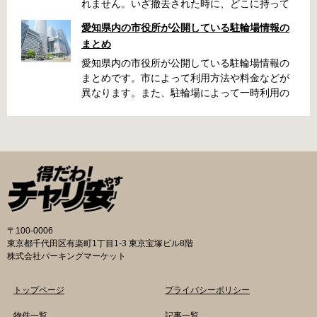
れません。いざ撤去された時に、どこに持って
いかれたのか見当がつかないと困りますよね。
愛知県内の市役所が公開している駐輪場情報の
名古屋周辺で自転車が撤去された時に知ってお
まとめ
くと便利な情報をまとめました。 一宮市で撤去
された場合 一宮市役所 一宮駅・自転車一時保管
愛知県内の市役所が公開している駐輪場情報の
所 住所 一宮市栄4丁目6-11 電話 0586-71-7100
まとめです。市によって利用方法や料金などが
最寄駅 JR東海道本線尾張一宮駅より 徒歩4分 返
異なります。また、駐輪場によって一時利用の
還の際に必要な書類 撤去保管費用 1,000円 自転
み可能の場合や定期利用のみ利用可能の場合な
車の鍵 身分証明証 一宮市HPはこちら 名古屋市
どと仕様が異なりますので、利用前に情報をチ
で撤去された場合 吹上保管場所 住所 名古屋市
ェックしておくことをお勧めします。 名古屋市
千種区吹上1丁目(若宮大通内) 電話 052-731-
の自転車駐輪場 利用方法 利用登録申請書の提出
8544 最寄駅 市バス「千早」下車、花田公園北
詳しくは直接管理事務所へお尋ねください。 利
名古屋高速高架下より 徒歩2分 返還の際に必要
用料金 登録手数料 不要です。 定期利用料金 一
な書類 返還料 3,500円 自転車の鍵 身分証明証
般：2,500円／月 大学生等：1,700円／月 高校
印鑑 名古屋市HPはこちら 豊田市で撤去された
生以下：1,500円／月 一部の方は全額免除とな
場合 豊田市朝日ケ丘自転車等保管所 住所 豊田
ります。（生活保護受給世帯に属する方、身体
〒100-0006
市朝日ケ丘6丁目74 電話 0565-34-5200 最寄駅
障害者手帳をお持ちの方…等） 詳しくは、市役
東京都千代田区有楽町1丁目1-3 東京宝塚ビル8階
愛知環状鉄道線新上挙母駅より 徒歩15分 返還
所にお問い合わせください。 一時利用料金 1日
株式会社パーキングマーケット
の際に必要な書類 自転車の鍵 身分証明証 印鑑
100円で利用することができます。 名古屋市HP
放置自転車等引取通知書（郵送されている場
はこちら 一宮市の自転車駐輪場 利用方法 利用
トップページ
プライバシーポリシー
合） 豊田駅HPはこちら 豊橋市で撤去された場
登録申請書の提出 詳しくは直接管理事務所へお
合 豊橋第一次保管所 住所 豊橋市駅前大通1丁目
尋ねください。 利用登録申請書の提出 事前に利
物件一覧
記事一覧