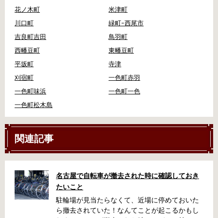
花ノ木町
米津町
川口町
緑町ｰ西尾市
吉良町吉田
鳥羽町
西幡豆町
東幡豆町
平坂町
寺津
刈宿町
一色町赤羽
一色町味浜
一色町一色
一色町松木島
関連記事
名古屋で自転車が撤去された時に確認しておき
たいこと
駐輪場が見当たらなくて、近場に停めておいた
ら撤去されていた！なんてことが起こるかもし