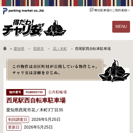
弊社駐車場のご契約者様へ
MENU
物件一覧
ご契約の流れ
＞
愛知県
西尾市
花ノ木町
西尾駅西自転車駐車場
よくあるご質問
駐輪場オーナー様へ
公共駐輪場
PUB900735
西尾駅西自転車駐車場
愛知県西尾市花ノ木町3丁目35
2026年5月25日
初回調査日
2026年5月25日
更新日