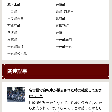
花ノ木町
米津町
川口町
緑町ｰ西尾市
吉良町吉田
鳥羽町
西幡豆町
東幡豆町
平坂町
寺津
刈宿町
一色町赤羽
一色町味浜
一色町一色
一色町松木島
関連記事
名古屋で自転車が撤去された時に確認しておき
たいこと
駐輪場が見当たらなくて、近場に停めておいた
ら撤去されていた！なんてことが起こるかもし