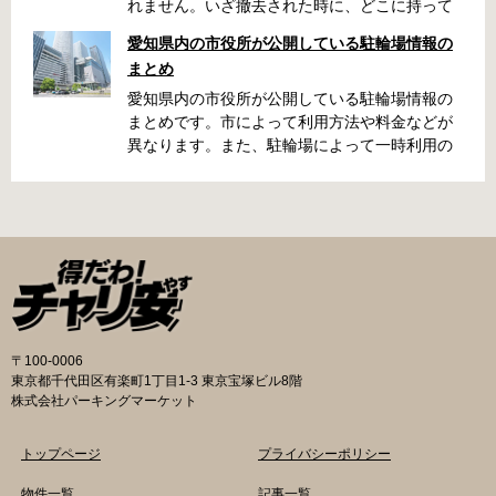
れません。いざ撤去された時に、どこに持って
いかれたのか見当がつかないと困りますよね。
愛知県内の市役所が公開している駐輪場情報の
名古屋周辺で自転車が撤去された時に知ってお
まとめ
くと便利な情報をまとめました。 一宮市で撤去
された場合 一宮市役所 一宮駅・自転車一時保管
愛知県内の市役所が公開している駐輪場情報の
所 住所 一宮市栄4丁目6-11 電話 0586-71-7100
まとめです。市によって利用方法や料金などが
最寄駅 JR東海道本線尾張一宮駅より 徒歩4分 返
異なります。また、駐輪場によって一時利用の
還の際に必要な書類 撤去保管費用 1,000円 自転
み可能の場合や定期利用のみ利用可能の場合な
車の鍵 身分証明証 一宮市HPはこちら 名古屋市
どと仕様が異なりますので、利用前に情報をチ
で撤去された場合 吹上保管場所 住所 名古屋市
ェックしておくことをお勧めします。 名古屋市
千種区吹上1丁目(若宮大通内) 電話 052-731-
の自転車駐輪場 利用方法 利用登録申請書の提出
8544 最寄駅 市バス「千早」下車、花田公園北
詳しくは直接管理事務所へお尋ねください。 利
名古屋高速高架下より 徒歩2分 返還の際に必要
用料金 登録手数料 不要です。 定期利用料金 一
な書類 返還料 3,500円 自転車の鍵 身分証明証
般：2,500円／月 大学生等：1,700円／月 高校
印鑑 名古屋市HPはこちら 豊田市で撤去された
生以下：1,500円／月 一部の方は全額免除とな
場合 豊田市朝日ケ丘自転車等保管所 住所 豊田
ります。（生活保護受給世帯に属する方、身体
〒100-0006
市朝日ケ丘6丁目74 電話 0565-34-5200 最寄駅
障害者手帳をお持ちの方…等） 詳しくは、市役
東京都千代田区有楽町1丁目1-3 東京宝塚ビル8階
愛知環状鉄道線新上挙母駅より 徒歩15分 返還
所にお問い合わせください。 一時利用料金 1日
株式会社パーキングマーケット
の際に必要な書類 自転車の鍵 身分証明証 印鑑
100円で利用することができます。 名古屋市HP
放置自転車等引取通知書（郵送されている場
はこちら 一宮市の自転車駐輪場 利用方法 利用
トップページ
プライバシーポリシー
合） 豊田駅HPはこちら 豊橋市で撤去された場
登録申請書の提出 詳しくは直接管理事務所へお
合 豊橋第一次保管所 住所 豊橋市駅前大通1丁目
尋ねください。 利用登録申請書の提出 事前に利
物件一覧
記事一覧