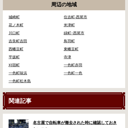
周辺の地域
城崎町
住吉町-西尾市
花ノ木町
米津町
川口町
緑町ｰ西尾市
吉良町吉田
鳥羽町
西幡豆町
東幡豆町
平坂町
寺津
刈宿町
一色町赤羽
一色町味浜
一色町一色
一色町松木島
関連記事
名古屋で自転車が撤去された時に確認しておき