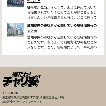
たいこと
駐輪場が見当たらなくて、近場に停めておいた
ら撤去されていた！なんてことが起こるかもし
れません。いざ撤去された時に、どこに持って
いかれたのか見当がつかないと困りますよね。
愛知県内の市役所が公開している駐輪場情報の
名古屋周辺で自転車が撤去された時に知ってお
まとめ
くと便利な情報をまとめました。 一宮市で撤去
された場合 一宮市役所 一宮駅・自転車一時保管
愛知県内の市役所が公開している駐輪場情報の
所 住所 一宮市栄4丁目6-11 電話 0586-71-7100
まとめです。市によって利用方法や料金などが
最寄駅 JR東海道本線尾張一宮駅より 徒歩4分 返
異なります。また、駐輪場によって一時利用の
還の際に必要な書類 撤去保管費用 1,000円 自転
み可能の場合や定期利用のみ利用可能の場合な
車の鍵 身分証明証 一宮市HPはこちら 名古屋市
どと仕様が異なりますので、利用前に情報をチ
で撤去された場合 吹上保管場所 住所 名古屋市
ェックしておくことをお勧めします。 名古屋市
千種区吹上1丁目(若宮大通内) 電話 052-731-
の自転車駐輪場 利用方法 利用登録申請書の提出
8544 最寄駅 市バス「千早」下車、花田公園北
詳しくは直接管理事務所へお尋ねください。 利
名古屋高速高架下より 徒歩2分 返還の際に必要
用料金 登録手数料 不要です。 定期利用料金 一
な書類 返還料 3,500円 自転車の鍵 身分証明証
般：2,500円／月 大学生等：1,700円／月 高校
印鑑 名古屋市HPはこちら 豊田市で撤去された
生以下：1,500円／月 一部の方は全額免除とな
場合 豊田市朝日ケ丘自転車等保管所 住所 豊田
ります。（生活保護受給世帯に属する方、身体
〒100-0006
市朝日ケ丘6丁目74 電話 0565-34-5200 最寄駅
障害者手帳をお持ちの方…等） 詳しくは、市役
東京都千代田区有楽町1丁目1-3 東京宝塚ビル8階
愛知環状鉄道線新上挙母駅より 徒歩15分 返還
所にお問い合わせください。 一時利用料金 1日
株式会社パーキングマーケット