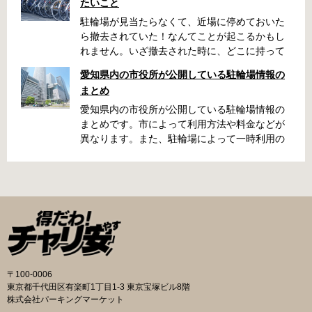
たいこと
駐輪場が見当たらなくて、近場に停めておいた
ら撤去されていた！なんてことが起こるかもし
れません。いざ撤去された時に、どこに持って
いかれたのか見当がつかないと困りますよね。
愛知県内の市役所が公開している駐輪場情報の
名古屋周辺で自転車が撤去された時に知ってお
まとめ
くと便利な情報をまとめました。 一宮市で撤去
された場合 一宮市役所 一宮駅・自転車一時保管
愛知県内の市役所が公開している駐輪場情報の
所 住所 一宮市栄4丁目6-11 電話 0586-71-7100
まとめです。市によって利用方法や料金などが
最寄駅 JR東海道本線尾張一宮駅より 徒歩4分 返
異なります。また、駐輪場によって一時利用の
還の際に必要な書類 撤去保管費用 1,000円 自転
み可能の場合や定期利用のみ利用可能の場合な
車の鍵 身分証明証 一宮市HPはこちら 名古屋市
どと仕様が異なりますので、利用前に情報をチ
で撤去された場合 吹上保管場所 住所 名古屋市
ェックしておくことをお勧めします。 名古屋市
千種区吹上1丁目(若宮大通内) 電話 052-731-
の自転車駐輪場 利用方法 利用登録申請書の提出
8544 最寄駅 市バス「千早」下車、花田公園北
詳しくは直接管理事務所へお尋ねください。 利
名古屋高速高架下より 徒歩2分 返還の際に必要
用料金 登録手数料 不要です。 定期利用料金 一
な書類 返還料 3,500円 自転車の鍵 身分証明証
般：2,500円／月 大学生等：1,700円／月 高校
印鑑 名古屋市HPはこちら 豊田市で撤去された
生以下：1,500円／月 一部の方は全額免除とな
場合 豊田市朝日ケ丘自転車等保管所 住所 豊田
ります。（生活保護受給世帯に属する方、身体
〒100-0006
市朝日ケ丘6丁目74 電話 0565-34-5200 最寄駅
障害者手帳をお持ちの方…等） 詳しくは、市役
東京都千代田区有楽町1丁目1-3 東京宝塚ビル8階
愛知環状鉄道線新上挙母駅より 徒歩15分 返還
所にお問い合わせください。 一時利用料金 1日
株式会社パーキングマーケット