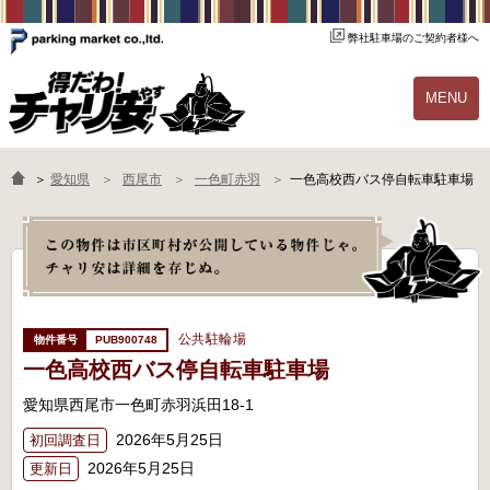
弊社駐車場のご契約者様へ
MENU
物件一覧
ご契約の流れ
＞
愛知県
西尾市
一色町赤羽
一色高校西バス停自転車駐車場
よくあるご質問
駐輪場オーナー様へ
公共駐輪場
PUB900748
一色高校西バス停自転車駐車場
愛知県西尾市一色町赤羽浜田18-1
2026年5月25日
初回調査日
2026年5月25日
更新日