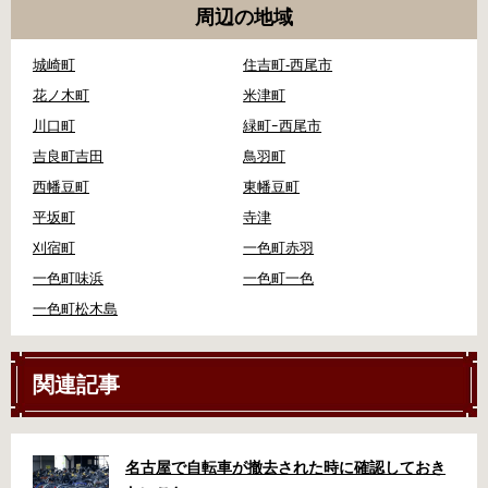
周辺の地域
城崎町
住吉町-西尾市
花ノ木町
米津町
川口町
緑町ｰ西尾市
吉良町吉田
鳥羽町
西幡豆町
東幡豆町
平坂町
寺津
刈宿町
一色町赤羽
一色町味浜
一色町一色
一色町松木島
関連記事
名古屋で自転車が撤去された時に確認しておき