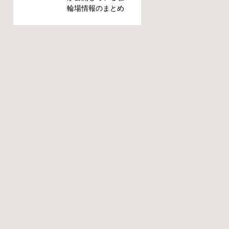
がつかないと困り
輪場情報のまとめ
ますよね。名古屋
です。市によって
周辺で自転車が撤
利用方法や料金な
去された時に知っ
どが異なります。
ておくと便利な情
また、駐輪場によ
報をまとめまし
って一時利用のみ
た。 一宮市で撤去
可能の場合や定期
された場合 一宮市
利用のみ利用可能
役所 一宮駅・自転
の場合などと仕様
車一時保管所 住所
が異なりますの
一宮市栄4丁目6-11
で、利用前に情報
電話 0586-71-7100
をチェックしてお
最寄駅 JR東海道本
くことをお勧めし
線尾張一宮駅より
ます。 名古屋市の
徒歩4分 返還の際に
自転車駐輪場 利用
必要な書類 撤去保
方法 利用登録申請
管費用 1,000円 自
書の提出 詳しくは
転車の鍵 身分証明
直接管理事務所へ
証 一宮市HPはこち
お尋ねください。
ら 名古屋市で撤去
利用料金 登録手数
された場合 吹上保
料 不要です。 定期