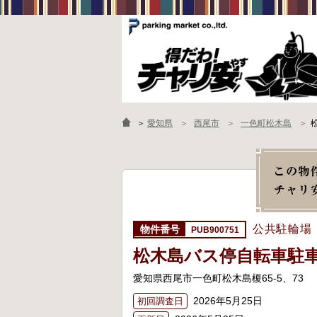
＞
愛知県
西尾市
一色町松木島
公共駐輪場
PUB900751
松木島バス停自転車駐
愛知県西尾市一色町松木島榎65-5、73
2026年5月25日
初回調査日