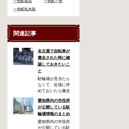
一色町味浜
一色町一色
一色町松木島
関連記事
名古屋で自転車が
撤去された時に確
認しておきたいこ
と
駐輪場が見当たら
なくて、近場に停
めておいたら撤去
されていた！なん
愛知県内の市役所
てことが起こるか
が公開している駐
もしれません。い
輪場情報のまとめ
ざ撤去された時
に、どこに持って
愛知県内の市役所
いかれたのか見当
が公開している駐