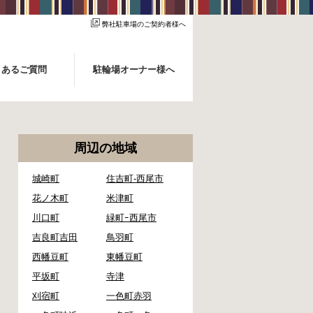
弊社駐車場のご契約者様へ
くあるご質問
駐輪場オーナー様へ
周辺の地域
城崎町
住吉町-西尾市
花ノ木町
米津町
川口町
緑町ｰ西尾市
吉良町吉田
鳥羽町
西幡豆町
東幡豆町
平坂町
寺津
刈宿町
一色町赤羽