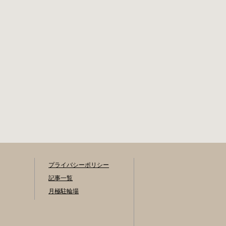
還の際に必要な書
所へお尋ねくださ
類 自転車の鍵 身分
い。 利用登録申請
証明証 印鑑 放置自
書の提出 事前に利
転車等引取通知書
用を希望される駐
（郵送されている
輪場の管理室でお
場合） 豊田駅HPは
申し込みをしてく
こちら 豊橋市で撤
ださい。 利用料金
去された場合 豊橋
登録手数料 不要で
第一次保管所 住所
す。 定期利用料金
豊橋市駅前大通1丁
駐輪場によって異
目（豊橋駅東口自
なります。 一般：
転車等駐車場内）
1,800円or2,000円
電話 0532-54-1133
／月 学生：1,300円
or1,500円／月 生活
保護受給世帯に属
する方の利用料金
プライバシーポリシー
は全額免除されま
記事一覧
す。 また、一部の
月極駐輪場
方は減免となりま
す。（身体障害者
手帳をお持ちの
方、療育手帳をお