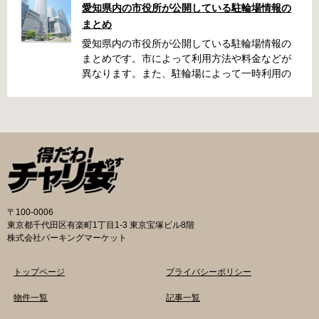
愛知県内の市役所が公開している駐輪場情報の
名古屋周辺で自転車が撤去された時に知ってお
まとめ
くと便利な情報をまとめました。 一宮市で撤去
された場合 一宮市役所 一宮駅・自転車一時保管
愛知県内の市役所が公開している駐輪場情報の
所 住所 一宮市栄4丁目6-11 電話 0586-71-7100
まとめです。市によって利用方法や料金などが
最寄駅 JR東海道本線尾張一宮駅より 徒歩4分 返
異なります。また、駐輪場によって一時利用の
還の際に必要な書類 撤去保管費用 1,000円 自転
み可能の場合や定期利用のみ利用可能の場合な
車の鍵 身分証明証 一宮市HPはこちら 名古屋市
どと仕様が異なりますので、利用前に情報をチ
で撤去された場合 吹上保管場所 住所 名古屋市
ェックしておくことをお勧めします。 名古屋市
千種区吹上1丁目(若宮大通内) 電話 052-731-
の自転車駐輪場 利用方法 利用登録申請書の提出
8544 最寄駅 市バス「千早」下車、花田公園北
詳しくは直接管理事務所へお尋ねください。 利
名古屋高速高架下より 徒歩2分 返還の際に必要
用料金 登録手数料 不要です。 定期利用料金 一
な書類 返還料 3,500円 自転車の鍵 身分証明証
般：2,500円／月 大学生等：1,700円／月 高校
印鑑 名古屋市HPはこちら 豊田市で撤去された
生以下：1,500円／月 一部の方は全額免除とな
場合 豊田市朝日ケ丘自転車等保管所 住所 豊田
ります。（生活保護受給世帯に属する方、身体
〒100-0006
市朝日ケ丘6丁目74 電話 0565-34-5200 最寄駅
障害者手帳をお持ちの方…等） 詳しくは、市役
東京都千代田区有楽町1丁目1-3 東京宝塚ビル8階
愛知環状鉄道線新上挙母駅より 徒歩15分 返還
所にお問い合わせください。 一時利用料金 1日
株式会社パーキングマーケット
の際に必要な書類 自転車の鍵 身分証明証 印鑑
100円で利用することができます。 名古屋市HP
放置自転車等引取通知書（郵送されている場
はこちら 一宮市の自転車駐輪場 利用方法 利用
トップページ
プライバシーポリシー
合） 豊田駅HPはこちら 豊橋市で撤去された場
登録申請書の提出 詳しくは直接管理事務所へお
合 豊橋第一次保管所 住所 豊橋市駅前大通1丁目
尋ねください。 利用登録申請書の提出 事前に利
物件一覧
記事一覧
（豊橋駅東口自転車等駐車場内） 電話 0532-
用を希望される駐輪場の管理室でお申し込みを