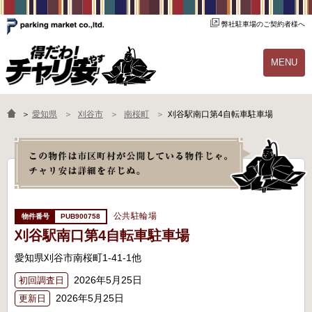
弊社駐車場のご契約者様へ
MENU
物件一覧
ご契約の流れ
＞
愛知県
刈谷市
南桜町
刈谷駅南口第4自転車駐車場
よくあるご質問
駐輪場オーナー様へ
公共駐輪場
PUB900758
刈谷駅南口第4自転車駐車場
愛知県刈谷市南桜町1-41-1他
2026年5月25日
初回調査日
2026年5月25日
更新日