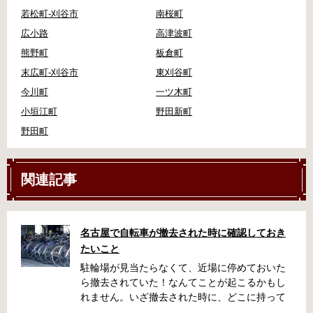
若松町-刈谷市
南桜町
広小路
高津波町
熊野町
板倉町
末広町-刈谷市
東刈谷町
今川町
一ツ木町
小垣江町
野田新町
野田町
関連記事
名古屋で自転車が撤去された時に確認しておき
たいこと
駐輪場が見当たらなくて、近場に停めておいた
ら撤去されていた！なんてことが起こるかもし
れません。いざ撤去された時に、どこに持って
いかれたのか見当がつかないと困りますよね。