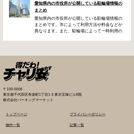
愛知県内の市役所が公開している駐輪場情報の
名古屋周辺で自転車が撤去された時に知ってお
まとめ
くと便利な情報をまとめました。 一宮市で撤去
された場合 一宮市役所 一宮駅・自転車一時保管
愛知県内の市役所が公開している駐輪場情報の
所 住所 一宮市栄4丁目6-11 電話 0586-71-7100
まとめです。市によって利用方法や料金などが
最寄駅 JR東海道本線尾張一宮駅より 徒歩4分 返
異なります。また、駐輪場によって一時利用の
還の際に必要な書類 撤去保管費用 1,000円 自転
み可能の場合や定期利用のみ利用可能の場合な
車の鍵 身分証明証 一宮市HPはこちら 名古屋市
どと仕様が異なりますので、利用前に情報をチ
で撤去された場合 吹上保管場所 住所 名古屋市
ェックしておくことをお勧めします。 名古屋市
千種区吹上1丁目(若宮大通内) 電話 052-731-
の自転車駐輪場 利用方法 利用登録申請書の提出
8544 最寄駅 市バス「千早」下車、花田公園北
詳しくは直接管理事務所へお尋ねください。 利
名古屋高速高架下より 徒歩2分 返還の際に必要
用料金 登録手数料 不要です。 定期利用料金 一
な書類 返還料 3,500円 自転車の鍵 身分証明証
般：2,500円／月 大学生等：1,700円／月 高校
印鑑 名古屋市HPはこちら 豊田市で撤去された
生以下：1,500円／月 一部の方は全額免除とな
場合 豊田市朝日ケ丘自転車等保管所 住所 豊田
ります。（生活保護受給世帯に属する方、身体
〒100-0006
市朝日ケ丘6丁目74 電話 0565-34-5200 最寄駅
障害者手帳をお持ちの方…等） 詳しくは、市役
東京都千代田区有楽町1丁目1-3 東京宝塚ビル8階
愛知環状鉄道線新上挙母駅より 徒歩15分 返還
所にお問い合わせください。 一時利用料金 1日
株式会社パーキングマーケット
の際に必要な書類 自転車の鍵 身分証明証 印鑑
100円で利用することができます。 名古屋市HP
放置自転車等引取通知書（郵送されている場
はこちら 一宮市の自転車駐輪場 利用方法 利用
トップページ
プライバシーポリシー
合） 豊田駅HPはこちら 豊橋市で撤去された場
登録申請書の提出 詳しくは直接管理事務所へお
合 豊橋第一次保管所 住所 豊橋市駅前大通1丁目
尋ねください。 利用登録申請書の提出 事前に利
物件一覧
記事一覧
（豊橋駅東口自転車等駐車場内） 電話 0532-
用を希望される駐輪場の管理室でお申し込みを