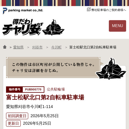
弊社駐車場のご契約者様へ
MENU
物件一覧
ご契約の流れ
＞
愛知県
刈谷市
今川町
富士松駅北口第2自転車駐車場
よくあるご質問
駐輪場オーナー様へ
公共駐輪場
PUB900770
富士松駅北口第2自転車駐車場
愛知県刈谷市今川町1-114
2026年5月25日
初回調査日
2026年5月25日
更新日