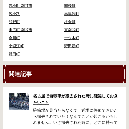
若松町-刈谷市
南桜町
広小路
高津波町
熊野町
板倉町
末広町-刈谷市
東刈谷町
今川町
一ツ木町
小垣江町
野田新町
野田町
関連記事
名古屋で自転車が撤去された時に確認しておき
たいこと
駐輪場が見当たらなくて、近場に停めておいた
ら撤去されていた！なんてことが起こるかもし
れません。いざ撤去された時に、どこに持って
いかれたのか見当がつかないと困りますよね。