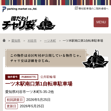
弊社駐車場のご契約者様へ
MENU
物件一覧
ご契約の流れ
＞
愛知県
刈谷市
一ツ木町
一ツ木駅南口第1自転車駐車場
よくあるご質問
駐輪場オーナー様へ
公共駐輪場
PUB900775
一ツ木駅南口第1自転車駐車場
愛知県刈谷市一ツ木町5-35-2他
2026年5月25日
初回調査日
2026年5月25日
更新日