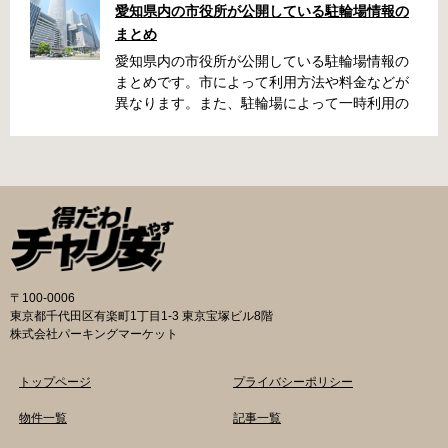
愛知県内の市役所が公開している駐輪場情報の
名古屋周辺で自転車が撤去された時に知ってお
まとめ
くと便利な情報をまとめました。 一宮市で撤去
された場合 一宮市役所 一宮駅・自転車一時保管
愛知県内の市役所が公開している駐輪場情報の
所 住所 一宮市栄4丁目6-11 電話 0586-71-7100
まとめです。市によって利用方法や料金などが
最寄駅 JR東海道本線尾張一宮駅より 徒歩4分 返
異なります。また、駐輪場によって一時利用の
還の際に必要な書類 撤去保管費用 1,000円 自転
み可能の場合や定期利用のみ利用可能の場合な
車の鍵 身分証明証 一宮市HPはこちら 名古屋市
どと仕様が異なりますので、利用前に情報をチ
で撤去された場合 吹上保管場所 住所 名古屋市
ェックしておくことをお勧めします。 名古屋市
千種区吹上1丁目(若宮大通内) 電話 052-731-
の自転車駐輪場 利用方法 利用登録申請書の提出
8544 最寄駅 市バス「千早」下車、花田公園北
詳しくは直接管理事務所へお尋ねください。 利
名古屋高速高架下より 徒歩2分 返還の際に必要
用料金 登録手数料 不要です。 定期利用料金 一
な書類 返還料 3,500円 自転車の鍵 身分証明証
般：2,500円／月 大学生等：1,700円／月 高校
印鑑 名古屋市HPはこちら 豊田市で撤去された
生以下：1,500円／月 一部の方は全額免除とな
場合 豊田市朝日ケ丘自転車等保管所 住所 豊田
ります。（生活保護受給世帯に属する方、身体
〒100-0006
市朝日ケ丘6丁目74 電話 0565-34-5200 最寄駅
障害者手帳をお持ちの方…等） 詳しくは、市役
東京都千代田区有楽町1丁目1-3 東京宝塚ビル8階
愛知環状鉄道線新上挙母駅より 徒歩15分 返還
所にお問い合わせください。 一時利用料金 1日
株式会社パーキングマーケット
の際に必要な書類 自転車の鍵 身分証明証 印鑑
100円で利用することができます。 名古屋市HP
放置自転車等引取通知書（郵送されている場
はこちら 一宮市の自転車駐輪場 利用方法 利用
トップページ
プライバシーポリシー
合） 豊田駅HPはこちら 豊橋市で撤去された場
登録申請書の提出 詳しくは直接管理事務所へお
合 豊橋第一次保管所 住所 豊橋市駅前大通1丁目
尋ねください。 利用登録申請書の提出 事前に利
物件一覧
記事一覧
（豊橋駅東口自転車等駐車場内） 電話 0532-
用を希望される駐輪場の管理室でお申し込みを