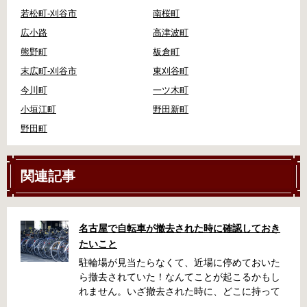
若松町-刈谷市
南桜町
広小路
高津波町
熊野町
板倉町
末広町-刈谷市
東刈谷町
今川町
一ツ木町
小垣江町
野田新町
野田町
関連記事
名古屋で自転車が撤去された時に確認しておき
たいこと
駐輪場が見当たらなくて、近場に停めておいた
ら撤去されていた！なんてことが起こるかもし
れません。いざ撤去された時に、どこに持って
いかれたのか見当がつかないと困りますよね。