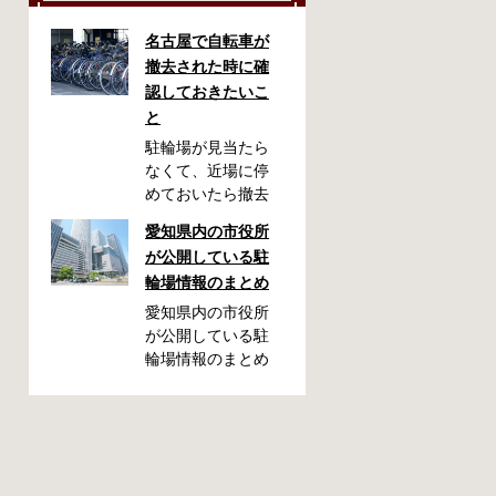
名古屋で自転車が
撤去された時に確
認しておきたいこ
と
駐輪場が見当たら
なくて、近場に停
めておいたら撤去
されていた！なん
愛知県内の市役所
てことが起こるか
が公開している駐
もしれません。い
輪場情報のまとめ
ざ撤去された時
に、どこに持って
愛知県内の市役所
いかれたのか見当
が公開している駐
がつかないと困り
輪場情報のまとめ
ますよね。名古屋
です。市によって
周辺で自転車が撤
利用方法や料金な
去された時に知っ
どが異なります。
ておくと便利な情
また、駐輪場によ
報をまとめまし
って一時利用のみ