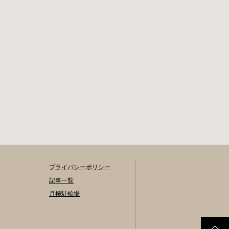
去された場合 豊橋
登録手数料 不要で
第一次保管所 住所
す。 定期利用料金
豊橋市駅前大通1丁
駐輪場によって異
目（豊橋駅東口自
なります。 一般：
転車等駐車場内）
1,800円or2,000円
電話 0532-54-1133
／月 学生：1,300円
or1,500円／月 生活
保護受給世帯に属
する方の利用料金
は全額免除されま
す。 また、一部の
方は減免となりま
す。（身体障害者
手帳をお持ちの
方、療育手帳をお
持ちの方…等） 詳
プライバシーポリシー
しくは、市役所に
記事一覧
お問い合わせくだ
月極駐輪場
さい。 一時利用料
金 2時間まで：0円
24時間ごと：100円