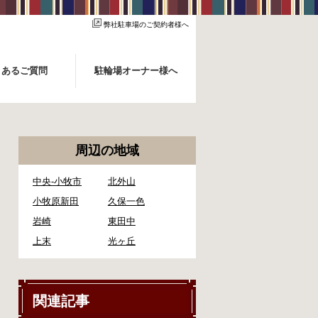
弊社駐車場のご契約者様へ
くあるご質問
駐輪場オーナー様へ
周辺の地域
中央-小牧市
北外山
小牧原新田
久保一色
岩崎
東田中
上末
光ヶ丘
関連記事