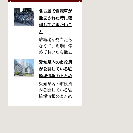
名古屋で自転車が
撤去された時に確
認しておきたいこ
と
駐輪場が見当たら
なくて、近場に停
めておいたら撤去
されていた！なん
愛知県内の市役所
てことが起こるか
が公開している駐
もしれません。い
輪場情報のまとめ
ざ撤去された時
に、どこに持って
愛知県内の市役所
いかれたのか見当
が公開している駐
がつかないと困り
輪場情報のまとめ
ますよね。名古屋
です。市によって
周辺で自転車が撤
利用方法や料金な
去された時に知っ
どが異なります。
ておくと便利な情
また、駐輪場によ
報をまとめまし
って一時利用のみ