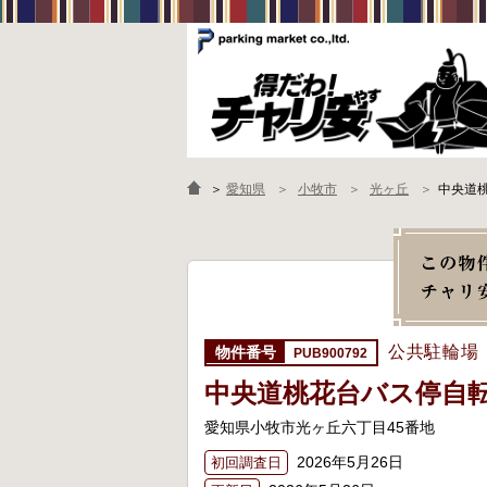
＞
愛知県
小牧市
光ヶ丘
中央道
公共駐輪場
PUB900792
中央道桃花台バス停自
愛知県小牧市光ヶ丘六丁目45番地
2026年5月26日
初回調査日