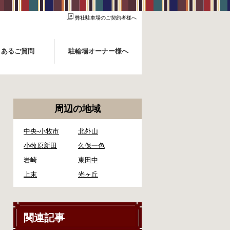
弊社駐車場のご契約者様へ
くあるご質問
駐輪場オーナー様へ
周辺の地域
中央-小牧市
北外山
小牧原新田
久保一色
岩崎
東田中
上末
光ヶ丘
関連記事