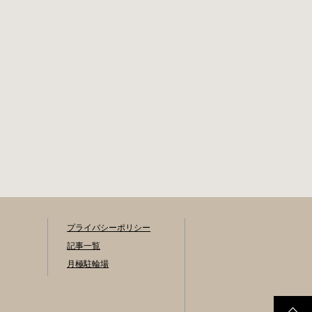
去された場合 豊橋
登録手数料 不要で
第一次保管所 住所
す。 定期利用料金
豊橋市駅前大通1丁
駐輪場によって異
目（豊橋駅東口自
なります。 一般：
転車等駐車場内）
1,800円or2,000円
電話 0532-54-1133
／月 学生：1,300円
or1,500円／月 生活
保護受給世帯に属
する方の利用料金
は全額免除されま
す。 また、一部の
方は減免となりま
す。（身体障害者
手帳をお持ちの
方、療育手帳をお
持ちの方…等） 詳
プライバシーポリシー
しくは、市役所に
記事一覧
お問い合わせくだ
月極駐輪場
さい。 一時利用料
金 2時間まで：0円
24時間ごと：100円