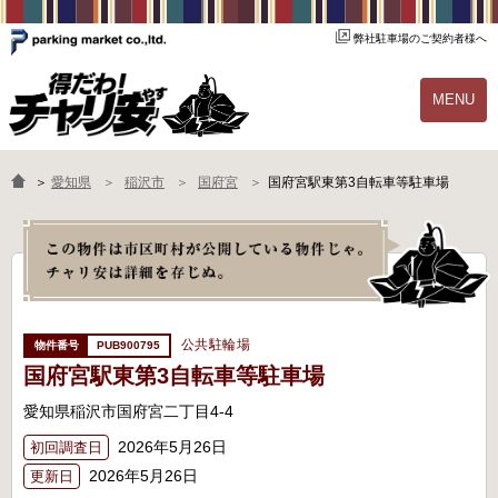
弊社駐車場のご契約者様へ
MENU
物件一覧
ご契約の流れ
＞
愛知県
稲沢市
国府宮
国府宮駅東第3自転車等駐車場
よくあるご質問
駐輪場オーナー様へ
公共駐輪場
PUB900795
国府宮駅東第3自転車等駐車場
愛知県稲沢市国府宮二丁目4-4
2026年5月26日
初回調査日
2026年5月26日
更新日