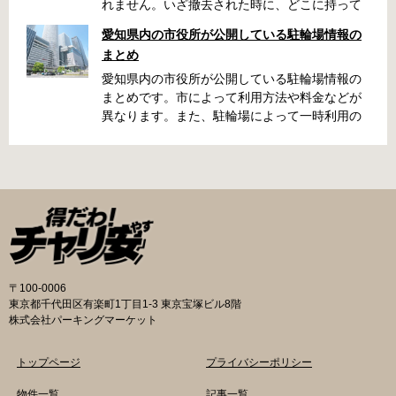
れません。いざ撤去された時に、どこに持って
いかれたのか見当がつかないと困りますよね。
愛知県内の市役所が公開している駐輪場情報の
名古屋周辺で自転車が撤去された時に知ってお
まとめ
くと便利な情報をまとめました。 一宮市で撤去
された場合 一宮市役所 一宮駅・自転車一時保管
愛知県内の市役所が公開している駐輪場情報の
所 住所 一宮市栄4丁目6-11 電話 0586-71-7100
まとめです。市によって利用方法や料金などが
最寄駅 JR東海道本線尾張一宮駅より 徒歩4分 返
異なります。また、駐輪場によって一時利用の
還の際に必要な書類 撤去保管費用 1,000円 自転
み可能の場合や定期利用のみ利用可能の場合な
車の鍵 身分証明証 一宮市HPはこちら 名古屋市
どと仕様が異なりますので、利用前に情報をチ
で撤去された場合 吹上保管場所 住所 名古屋市
ェックしておくことをお勧めします。 名古屋市
千種区吹上1丁目(若宮大通内) 電話 052-731-
の自転車駐輪場 利用方法 利用登録申請書の提出
8544 最寄駅 市バス「千早」下車、花田公園北
詳しくは直接管理事務所へお尋ねください。 利
名古屋高速高架下より 徒歩2分 返還の際に必要
用料金 登録手数料 不要です。 定期利用料金 一
な書類 返還料 3,500円 自転車の鍵 身分証明証
般：2,500円／月 大学生等：1,700円／月 高校
印鑑 名古屋市HPはこちら 豊田市で撤去された
生以下：1,500円／月 一部の方は全額免除とな
場合 豊田市朝日ケ丘自転車等保管所 住所 豊田
ります。（生活保護受給世帯に属する方、身体
〒100-0006
市朝日ケ丘6丁目74 電話 0565-34-5200 最寄駅
障害者手帳をお持ちの方…等） 詳しくは、市役
東京都千代田区有楽町1丁目1-3 東京宝塚ビル8階
愛知環状鉄道線新上挙母駅より 徒歩15分 返還
所にお問い合わせください。 一時利用料金 1日
株式会社パーキングマーケット
の際に必要な書類 自転車の鍵 身分証明証 印鑑
100円で利用することができます。 名古屋市HP
放置自転車等引取通知書（郵送されている場
はこちら 一宮市の自転車駐輪場 利用方法 利用
トップページ
プライバシーポリシー
合） 豊田駅HPはこちら 豊橋市で撤去された場
登録申請書の提出 詳しくは直接管理事務所へお
合 豊橋第一次保管所 住所 豊橋市駅前大通1丁目
尋ねください。 利用登録申請書の提出 事前に利
物件一覧
記事一覧