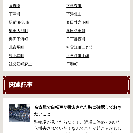
高御堂
下津森町
下津町
下津北山
駅前-稲沢市
奥田井之下町
奥田大門町
奥田切田町
奥田下河町
日下部西町
北市場町
祖父江町三丸渕
島北浦町
祖父江町山崎
祖父江町森上
平和町
関連記事
名古屋で自転車が撤去された時に確認しておき
たいこと
駐輪場が見当たらなくて、近場に停めておいた
ら撤去されていた！なんてことが起こるかもし