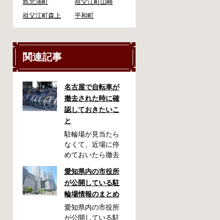
島北浦町
祖父江町山崎
祖父江町森上
平和町
関連記事
名古屋で自転車が
撤去された時に確
認しておきたいこ
と
駐輪場が見当たら
なくて、近場に停
めておいたら撤去
されていた！なん
愛知県内の市役所
てことが起こるか
が公開している駐
もしれません。い
輪場情報のまとめ
ざ撤去された時
に、どこに持って
愛知県内の市役所
いかれたのか見当
が公開している駐