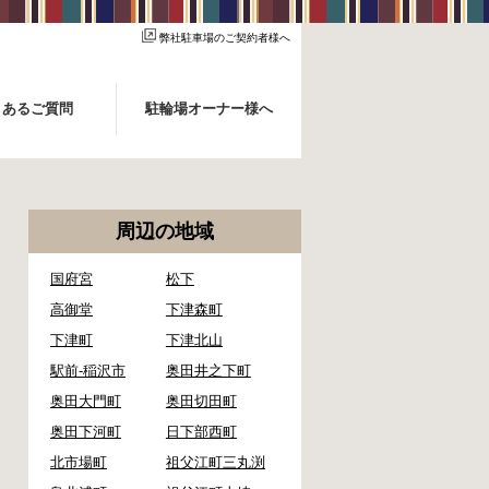
弊社駐車場のご契約者様へ
くあるご質問
駐輪場オーナー様へ
周辺の地域
国府宮
松下
高御堂
下津森町
下津町
下津北山
駅前-稲沢市
奥田井之下町
奥田大門町
奥田切田町
奥田下河町
日下部西町
北市場町
祖父江町三丸渕