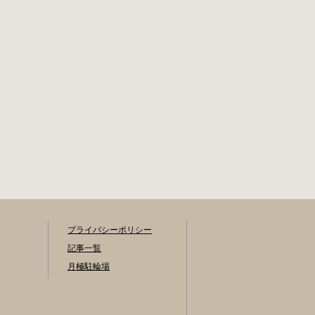
還の際に必要な書
所へお尋ねくださ
類 自転車の鍵 身分
い。 利用登録申請
証明証 印鑑 放置自
書の提出 事前に利
転車等引取通知書
用を希望される駐
（郵送されている
輪場の管理室でお
場合） 豊田駅HPは
申し込みをしてく
こちら 豊橋市で撤
ださい。 利用料金
去された場合 豊橋
登録手数料 不要で
第一次保管所 住所
す。 定期利用料金
豊橋市駅前大通1丁
駐輪場によって異
目（豊橋駅東口自
なります。 一般：
転車等駐車場内）
1,800円or2,000円
電話 0532-54-1133
／月 学生：1,300円
or1,500円／月 生活
保護受給世帯に属
する方の利用料金
プライバシーポリシー
は全額免除されま
記事一覧
す。 また、一部の
月極駐輪場
方は減免となりま
す。（身体障害者
手帳をお持ちの
方、療育手帳をお