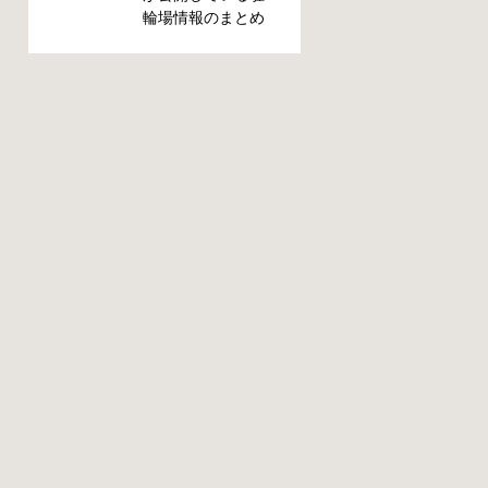
がつかないと困り
輪場情報のまとめ
ますよね。名古屋
です。市によって
周辺で自転車が撤
利用方法や料金な
去された時に知っ
どが異なります。
ておくと便利な情
また、駐輪場によ
報をまとめまし
って一時利用のみ
た。 一宮市で撤去
可能の場合や定期
された場合 一宮市
利用のみ利用可能
役所 一宮駅・自転
の場合などと仕様
車一時保管所 住所
が異なりますの
一宮市栄4丁目6-11
で、利用前に情報
電話 0586-71-7100
をチェックしてお
最寄駅 JR東海道本
くことをお勧めし
線尾張一宮駅より
ます。 名古屋市の
徒歩4分 返還の際に
自転車駐輪場 利用
必要な書類 撤去保
方法 利用登録申請
管費用 1,000円 自
書の提出 詳しくは
転車の鍵 身分証明
直接管理事務所へ
証 一宮市HPはこち
お尋ねください。
ら 名古屋市で撤去
利用料金 登録手数
された場合 吹上保
料 不要です。 定期