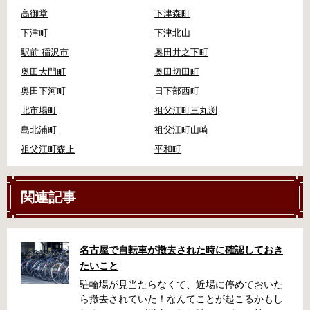
高御堂
下津森町
下津町
下津北山
駅前-稲沢市
奥田井之下町
奥田大門町
奥田切田町
奥田下河町
日下部西町
北市場町
祖父江町三丸渕
島北浦町
祖父江町山崎
祖父江町森上
平和町
関連記事
名古屋で自転車が撤去された時に確認しておき
たいこと
駐輪場が見当たらなくて、近場に停めておいた
ら撤去されていた！なんてことが起こるかもし