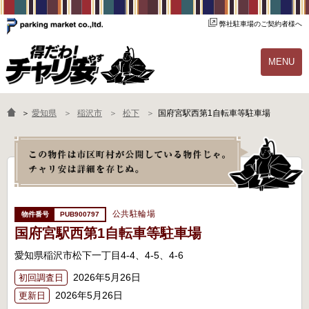
弊社駐車場のご契約者様へ
MENU
物件一覧
ご契約の流れ
＞
愛知県
稲沢市
松下
国府宮駅西第1自転車等駐車場
よくあるご質問
駐輪場オーナー様へ
公共駐輪場
PUB900797
国府宮駅西第1自転車等駐車場
愛知県稲沢市松下一丁目4-4、4-5、4-6
2026年5月26日
初回調査日
2026年5月26日
更新日