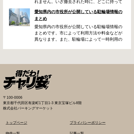
れません。いざ撤去された時に、どこに持って
いかれたのか見当がつかないと困りますよね。
愛知県内の市役所が公開している駐輪場情報の
名古屋周辺で自転車が撤去された時に知ってお
まとめ
くと便利な情報をまとめました。 一宮市で撤去
された場合 一宮市役所 一宮駅・自転車一時保管
愛知県内の市役所が公開している駐輪場情報の
所 住所 一宮市栄4丁目6-11 電話 0586-71-7100
まとめです。市によって利用方法や料金などが
最寄駅 JR東海道本線尾張一宮駅より 徒歩4分 返
異なります。また、駐輪場によって一時利用の
還の際に必要な書類 撤去保管費用 1,000円 自転
み可能の場合や定期利用のみ利用可能の場合な
車の鍵 身分証明証 一宮市HPはこちら 名古屋市
どと仕様が異なりますので、利用前に情報をチ
で撤去された場合 吹上保管場所 住所 名古屋市
ェックしておくことをお勧めします。 名古屋市
千種区吹上1丁目(若宮大通内) 電話 052-731-
の自転車駐輪場 利用方法 利用登録申請書の提出
8544 最寄駅 市バス「千早」下車、花田公園北
詳しくは直接管理事務所へお尋ねください。 利
名古屋高速高架下より 徒歩2分 返還の際に必要
用料金 登録手数料 不要です。 定期利用料金 一
な書類 返還料 3,500円 自転車の鍵 身分証明証
般：2,500円／月 大学生等：1,700円／月 高校
印鑑 名古屋市HPはこちら 豊田市で撤去された
生以下：1,500円／月 一部の方は全額免除とな
場合 豊田市朝日ケ丘自転車等保管所 住所 豊田
ります。（生活保護受給世帯に属する方、身体
〒100-0006
市朝日ケ丘6丁目74 電話 0565-34-5200 最寄駅
障害者手帳をお持ちの方…等） 詳しくは、市役
東京都千代田区有楽町1丁目1-3 東京宝塚ビル8階
愛知環状鉄道線新上挙母駅より 徒歩15分 返還
所にお問い合わせください。 一時利用料金 1日
株式会社パーキングマーケット
の際に必要な書類 自転車の鍵 身分証明証 印鑑
100円で利用することができます。 名古屋市HP
放置自転車等引取通知書（郵送されている場
はこちら 一宮市の自転車駐輪場 利用方法 利用
トップページ
プライバシーポリシー
合） 豊田駅HPはこちら 豊橋市で撤去された場
登録申請書の提出 詳しくは直接管理事務所へお
合 豊橋第一次保管所 住所 豊橋市駅前大通1丁目
尋ねください。 利用登録申請書の提出 事前に利
物件一覧
記事一覧