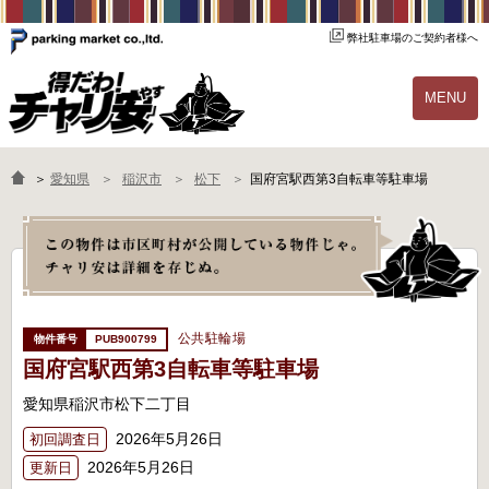
弊社駐車場のご契約者様へ
MENU
物件一覧
ご契約の流れ
＞
愛知県
稲沢市
松下
国府宮駅西第3自転車等駐車場
よくあるご質問
駐輪場オーナー様へ
公共駐輪場
PUB900799
国府宮駅西第3自転車等駐車場
愛知県稲沢市松下二丁目
2026年5月26日
初回調査日
2026年5月26日
更新日