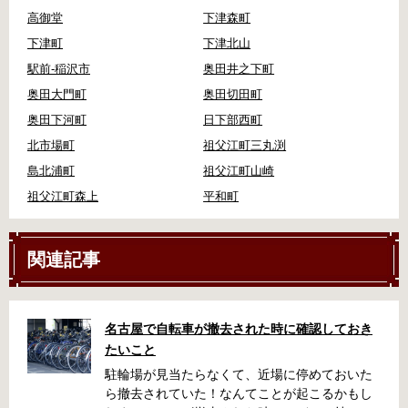
高御堂
下津森町
下津町
下津北山
駅前-稲沢市
奥田井之下町
奥田大門町
奥田切田町
奥田下河町
日下部西町
北市場町
祖父江町三丸渕
島北浦町
祖父江町山崎
祖父江町森上
平和町
関連記事
名古屋で自転車が撤去された時に確認しておき
たいこと
駐輪場が見当たらなくて、近場に停めておいた
ら撤去されていた！なんてことが起こるかもし