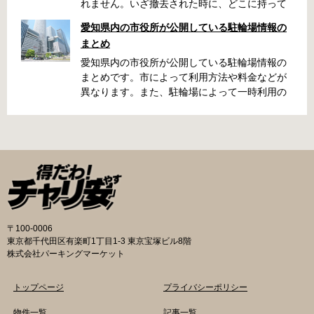
れません。いざ撤去された時に、どこに持って
いかれたのか見当がつかないと困りますよね。
愛知県内の市役所が公開している駐輪場情報の
名古屋周辺で自転車が撤去された時に知ってお
まとめ
くと便利な情報をまとめました。 一宮市で撤去
された場合 一宮市役所 一宮駅・自転車一時保管
愛知県内の市役所が公開している駐輪場情報の
所 住所 一宮市栄4丁目6-11 電話 0586-71-7100
まとめです。市によって利用方法や料金などが
最寄駅 JR東海道本線尾張一宮駅より 徒歩4分 返
異なります。また、駐輪場によって一時利用の
還の際に必要な書類 撤去保管費用 1,000円 自転
み可能の場合や定期利用のみ利用可能の場合な
車の鍵 身分証明証 一宮市HPはこちら 名古屋市
どと仕様が異なりますので、利用前に情報をチ
で撤去された場合 吹上保管場所 住所 名古屋市
ェックしておくことをお勧めします。 名古屋市
千種区吹上1丁目(若宮大通内) 電話 052-731-
の自転車駐輪場 利用方法 利用登録申請書の提出
8544 最寄駅 市バス「千早」下車、花田公園北
詳しくは直接管理事務所へお尋ねください。 利
名古屋高速高架下より 徒歩2分 返還の際に必要
用料金 登録手数料 不要です。 定期利用料金 一
な書類 返還料 3,500円 自転車の鍵 身分証明証
般：2,500円／月 大学生等：1,700円／月 高校
印鑑 名古屋市HPはこちら 豊田市で撤去された
生以下：1,500円／月 一部の方は全額免除とな
場合 豊田市朝日ケ丘自転車等保管所 住所 豊田
ります。（生活保護受給世帯に属する方、身体
〒100-0006
市朝日ケ丘6丁目74 電話 0565-34-5200 最寄駅
障害者手帳をお持ちの方…等） 詳しくは、市役
東京都千代田区有楽町1丁目1-3 東京宝塚ビル8階
愛知環状鉄道線新上挙母駅より 徒歩15分 返還
所にお問い合わせください。 一時利用料金 1日
株式会社パーキングマーケット
の際に必要な書類 自転車の鍵 身分証明証 印鑑
100円で利用することができます。 名古屋市HP
放置自転車等引取通知書（郵送されている場
はこちら 一宮市の自転車駐輪場 利用方法 利用
トップページ
プライバシーポリシー
合） 豊田駅HPはこちら 豊橋市で撤去された場
登録申請書の提出 詳しくは直接管理事務所へお
合 豊橋第一次保管所 住所 豊橋市駅前大通1丁目
尋ねください。 利用登録申請書の提出 事前に利
物件一覧
記事一覧