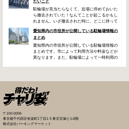
たいこと
駐輪場が見当たらなくて、近場に停めておいた
ら撤去されていた！なんてことが起こるかもし
れません。いざ撤去された時に、どこに持って
いかれたのか見当がつかないと困りますよね。
愛知県内の市役所が公開している駐輪場情報の
名古屋周辺で自転車が撤去された時に知ってお
まとめ
くと便利な情報をまとめました。 一宮市で撤去
された場合 一宮市役所 一宮駅・自転車一時保管
愛知県内の市役所が公開している駐輪場情報の
所 住所 一宮市栄4丁目6-11 電話 0586-71-7100
まとめです。市によって利用方法や料金などが
最寄駅 JR東海道本線尾張一宮駅より 徒歩4分 返
異なります。また、駐輪場によって一時利用の
還の際に必要な書類 撤去保管費用 1,000円 自転
み可能の場合や定期利用のみ利用可能の場合な
車の鍵 身分証明証 一宮市HPはこちら 名古屋市
どと仕様が異なりますので、利用前に情報をチ
で撤去された場合 吹上保管場所 住所 名古屋市
ェックしておくことをお勧めします。 名古屋市
千種区吹上1丁目(若宮大通内) 電話 052-731-
の自転車駐輪場 利用方法 利用登録申請書の提出
8544 最寄駅 市バス「千早」下車、花田公園北
詳しくは直接管理事務所へお尋ねください。 利
名古屋高速高架下より 徒歩2分 返還の際に必要
用料金 登録手数料 不要です。 定期利用料金 一
な書類 返還料 3,500円 自転車の鍵 身分証明証
般：2,500円／月 大学生等：1,700円／月 高校
印鑑 名古屋市HPはこちら 豊田市で撤去された
生以下：1,500円／月 一部の方は全額免除とな
場合 豊田市朝日ケ丘自転車等保管所 住所 豊田
ります。（生活保護受給世帯に属する方、身体
〒100-0006
市朝日ケ丘6丁目74 電話 0565-34-5200 最寄駅
障害者手帳をお持ちの方…等） 詳しくは、市役
東京都千代田区有楽町1丁目1-3 東京宝塚ビル8階
愛知環状鉄道線新上挙母駅より 徒歩15分 返還
所にお問い合わせください。 一時利用料金 1日
株式会社パーキングマーケット