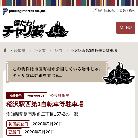
弊社駐車場のご契約者様へ
MENU
物件一覧
ご契約の流れ
＞
愛知県
稲沢市
駅前
稲沢駅西第3自転車等駐車場
よくあるご質問
駐輪場オーナー様へ
公共駐輪場
PUB900808
稲沢駅西第3自転車等駐車場
愛知県稲沢市駅前二丁目157-2の一部
2026年5月26日
初回調査日
2026年5月26日
更新日