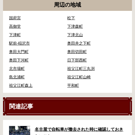
周辺の地域
国府宮
松下
高御堂
下津森町
下津町
下津北山
駅前-稲沢市
奥田井之下町
奥田大門町
奥田切田町
奥田下河町
日下部西町
北市場町
祖父江町三丸渕
島北浦町
祖父江町山崎
祖父江町森上
平和町
関連記事
名古屋で自転車が撤去された時に確認しておき