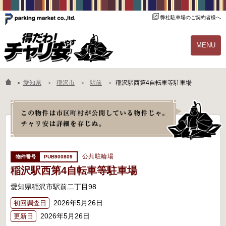
弊社駐車場のご契約者様へ
MENU
物件一覧
ご契約の流れ
＞
愛知県
稲沢市
駅前
稲沢駅西第4自転車等駐車場
よくあるご質問
駐輪場オーナー様へ
公共駐輪場
PUB900809
稲沢駅西第4自転車等駐車場
愛知県稲沢市駅前二丁目98
2026年5月26日
初回調査日
2026年5月26日
更新日