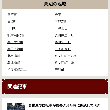
周辺の地域
国府宮
松下
高御堂
下津森町
下津町
下津北山
駅前-稲沢市
奥田井之下町
奥田大門町
奥田切田町
奥田下河町
日下部西町
北市場町
祖父江町三丸渕
島北浦町
祖父江町山崎
祖父江町森上
平和町
関連記事
名古屋で自転車が撤去された時に確認しておき