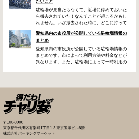
たいこと
駐輪場が見当たらなくて、近場に停めておいた
ら撤去されていた！なんてことが起こるかもし
れません。いざ撤去された時に、どこに持って
いかれたのか見当がつかないと困りますよね。
愛知県内の市役所が公開している駐輪場情報の
名古屋周辺で自転車が撤去された時に知ってお
まとめ
くと便利な情報をまとめました。 一宮市で撤去
された場合 一宮市役所 一宮駅・自転車一時保管
愛知県内の市役所が公開している駐輪場情報の
所 住所 一宮市栄4丁目6-11 電話 0586-71-7100
まとめです。市によって利用方法や料金などが
最寄駅 JR東海道本線尾張一宮駅より 徒歩4分 返
異なります。また、駐輪場によって一時利用の
還の際に必要な書類 撤去保管費用 1,000円 自転
み可能の場合や定期利用のみ利用可能の場合な
車の鍵 身分証明証 一宮市HPはこちら 名古屋市
どと仕様が異なりますので、利用前に情報をチ
で撤去された場合 吹上保管場所 住所 名古屋市
ェックしておくことをお勧めします。 名古屋市
千種区吹上1丁目(若宮大通内) 電話 052-731-
の自転車駐輪場 利用方法 利用登録申請書の提出
8544 最寄駅 市バス「千早」下車、花田公園北
詳しくは直接管理事務所へお尋ねください。 利
名古屋高速高架下より 徒歩2分 返還の際に必要
用料金 登録手数料 不要です。 定期利用料金 一
な書類 返還料 3,500円 自転車の鍵 身分証明証
般：2,500円／月 大学生等：1,700円／月 高校
印鑑 名古屋市HPはこちら 豊田市で撤去された
生以下：1,500円／月 一部の方は全額免除とな
場合 豊田市朝日ケ丘自転車等保管所 住所 豊田
ります。（生活保護受給世帯に属する方、身体
〒100-0006
市朝日ケ丘6丁目74 電話 0565-34-5200 最寄駅
障害者手帳をお持ちの方…等） 詳しくは、市役
東京都千代田区有楽町1丁目1-3 東京宝塚ビル8階
愛知環状鉄道線新上挙母駅より 徒歩15分 返還
所にお問い合わせください。 一時利用料金 1日
株式会社パーキングマーケット