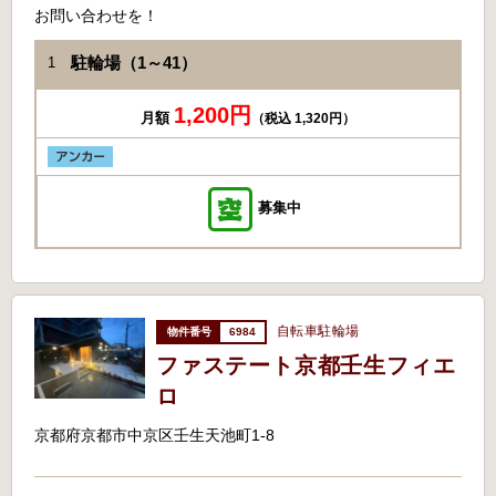
お問い合わせを！
駐輪場（1～41）
1
1,200円
月額
（税込 1,320円）
募集中
自転車駐輪場
6984
ファステート京都壬生フィエ
ロ
京都府京都市中京区壬生天池町1-8