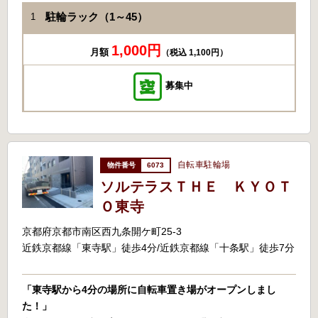
駐輪ラック（1～45）
1
1,000円
月額
（税込 1,100円）
募集中
自転車駐輪場
6073
ソルテラスＴＨＥ ＫＹＯＴ
Ｏ東寺
京都府京都市南区西九条開ケ町25-3
近鉄京都線「東寺駅」徒歩4分/近鉄京都線「十条駅」徒歩7分
「東寺駅から4分の場所に自転車置き場がオープンしまし
た！」