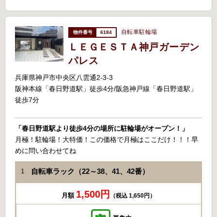
自転車駐輪場
6184
ＬＥＧＥＳＴＡ神戸ガーデン
パレス
兵庫県神戸市中央区八雲通2-3-3
阪神本線「春日野道駅」徒歩4分/阪急神戸線「春日野道駅」
徒歩7分
「春日野道駅より徒歩4分の場所に駐輪場がオープン！」
月極！駐輪場！大特価！この価格で月極はここだけ！！！早
めに問い合わせてね
自転車ラック（22～38、41、42番）
1
1,500円
月額
（税込 1,650円）