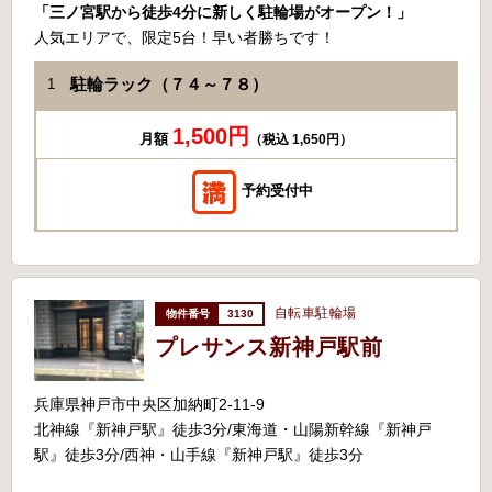
「三ノ宮駅から徒歩4分に新しく駐輪場がオープン！」
人気エリアで、限定5台！早い者勝ちです！
駐輪ラック（７４～７８）
1
1,500円
月額
（税込 1,650円）
予約受付中
自転車駐輪場
3130
プレサンス新神戸駅前
兵庫県神戸市中央区加納町2-11-9
北神線『新神戸駅』徒歩3分/東海道・山陽新幹線『新神戸
駅』徒歩3分/西神・山手線『新神戸駅』徒歩3分