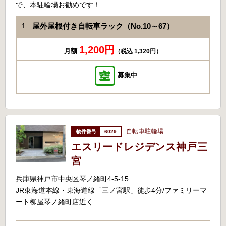
で、本駐輪場お勧めです！
屋外屋根付き自転車ラック（No.10～67）
1
1,200円
月額
（税込 1,320円）
募集中
自転車駐輪場
6029
エスリードレジデンス神戸三
宮
兵庫県神戸市中央区琴ノ緒町4-5-15
JR東海道本線・東海道線「三ノ宮駅」徒歩4分/ファミリーマ
ート柳屋琴ノ緒町店近く