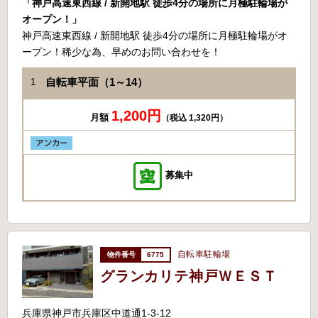
「神戸高速東西線 / 新開地駅 徒歩4分の場所に月極駐輪場が
オープン！」
神戸高速東西線 / 新開地駅 徒歩4分の場所に月極駐輪場がオ
ープン！稀少な為、早めのお問い合わせを！
自転車平面（1～14）
1
1,200円
月額
（税込 1,320円）
募集中
自転車駐輪場
6775
グランカリテ神戸ＷＥＳＴ
兵庫県神戸市兵庫区中道通1-3-12