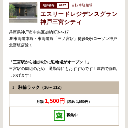
自転車駐輪場
6767
エスリードレジデンスグラン
神戸三宮シティ
兵庫県神戸市中央区加納町3-4-17
JR東海道本線・東海道線「三ノ宮駅」徒歩6分/ローソン神戸
北野坂店近く
「三宮駅から徒歩6分に駐輪場がオープン！」
三宮駅の周辺のため、通勤等にもおすすめです！屋内で雨風
しのげます！
駐輪ラック（16～112）
1
1,500円
月額
（税込 1,650円）
募集中